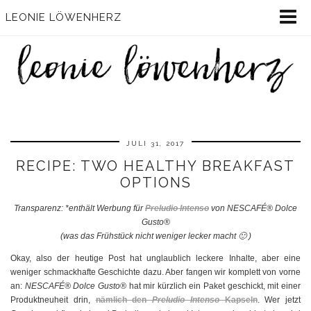
LEONIE LÖWENHERZ
JULI 31, 2017
RECIPE: TWO HEALTHY BREAKFAST
OPTIONS
Transparenz: *enthält Werbung für
Preludio Intenso
von NESCAFÉ® Dolce
Gusto®
(was das Frühstück nicht weniger lecker macht 🙂 )
Okay, also der heutige Post hat unglaublich leckere Inhalte, aber eine
weniger schmackhafte Geschichte dazu. Aber fangen wir komplett von vorne
an:
NESCAFÉ® Dolce Gusto®
hat mir kürzlich ein Paket geschickt, mit einer
Produktneuheit drin,
nämlich den
Preludio Intenso
Kapseln
. Wer jetzt