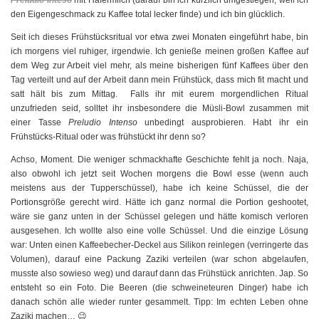
Preludio Inteso
mit Hafermilch (darauf bin ich kürzlich umgestiegen, weil ich
den Eigengeschmack zu Kaffee total lecker finde) und ich bin glücklich.
Seit ich dieses Frühstücksritual vor etwa zwei Monaten eingeführt habe, bin
ich morgens viel ruhiger, irgendwie. Ich genieße meinen großen Kaffee auf
dem Weg zur Arbeit viel mehr, als meine bisherigen fünf Kaffees über den
Tag verteilt und auf der Arbeit dann mein Frühstück, dass mich fit macht und
satt hält bis zum Mittag. Falls ihr mit eurem morgendlichen Ritual
unzufrieden seid, solltet ihr insbesondere die Müsli-Bowl zusammen mit
einer Tasse
Preludio Intenso
unbedingt ausprobieren. Habt ihr ein
Frühstücks-Ritual oder was frühstückt ihr denn so?
Achso, Moment. Die weniger schmackhafte Geschichte fehlt ja noch. Naja,
also obwohl ich jetzt seit Wochen morgens die Bowl esse (wenn auch
meistens aus der Tupperschüssel), habe ich keine Schüssel, die der
Portionsgröße gerecht wird. Hätte ich ganz normal die Portion geshootet,
wäre sie ganz unten in der Schüssel gelegen und hätte komisch verloren
ausgesehen. Ich wollte also eine volle Schüssel. Und die einzige Lösung
war: Unten einen Kaffeebecher-Deckel aus Silikon reinlegen (verringerte das
Volumen), darauf eine Packung Zaziki verteilen (war schon abgelaufen,
musste also sowieso weg) und darauf dann das Frühstück anrichten. Jap. So
entsteht so ein Foto. Die Beeren (die schweineteuren Dinger) habe ich
danach schön alle wieder runter gesammelt. Tipp: Im echten Leben ohne
Zaziki machen… 😉