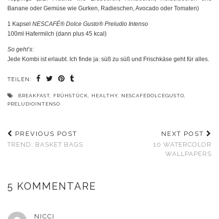
Banane oder Gemüse wie Gurken, Radieschen, Avocado oder Tomaten)
1 Kapsel
NESCAFÉ® Dolce Gusto®
Preludio Intenso
100ml Hafermilch (dann plus 45 kcal)
So geht’s:
Jede Kombi ist erlaubt. Ich finde ja: süß zu süß und Frischkäse geht für alles.
TEILEN:
BREAKFAST
,
FRÜHSTÜCK
,
HEALTHY
,
NESCAFÉDOLCEGUSTO
,
PRELUDIOINTENSO
PREVIOUS POST
NEXT POST
TREND: BASKET BAGS
10 WATERCOLOR
WALLPAPERS
5 KOMMENTARE
NICCI