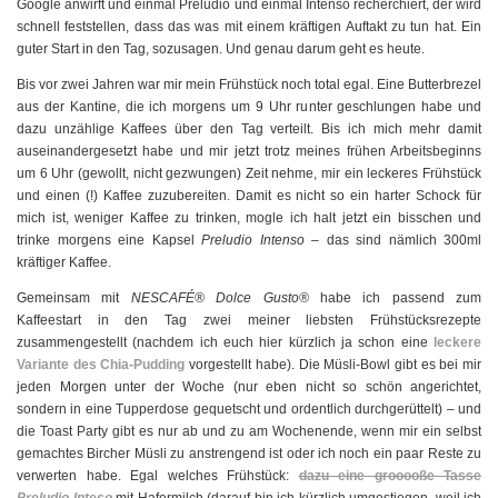
Google anwirft und einmal Preludio und einmal Intenso recherchiert, der wird
schnell feststellen, dass das was mit einem kräftigen Auftakt zu tun hat. Ein
guter Start in den Tag, sozusagen. Und genau darum geht es heute.
Bis vor zwei Jahren war mir mein Frühstück noch total egal. Eine Butterbrezel
aus der Kantine, die ich morgens um 9 Uhr runter geschlungen habe und
dazu unzählige Kaffees über den Tag verteilt. Bis ich mich mehr damit
auseinandergesetzt habe und mir jetzt trotz meines frühen Arbeitsbeginns
um 6 Uhr (gewollt, nicht gezwungen) Zeit nehme, mir ein leckeres Frühstück
und einen (!) Kaffee zuzubereiten. Damit es nicht so ein harter Schock für
mich ist, weniger Kaffee zu trinken, mogle ich halt jetzt ein bisschen und
trinke morgens eine Kapsel
Preludio Intenso
– das sind nämlich 300ml
kräftiger Kaffee.
Gemeinsam mit
NESCAFÉ® Dolce Gusto®
habe ich passend zum
Kaffeestart in den Tag zwei meiner liebsten Frühstücksrezepte
zusammengestellt (nachdem ich euch hier kürzlich ja schon eine
leckere
Variante des Chia-Pudding
vorgestellt habe). Die Müsli-Bowl gibt es bei mir
jeden Morgen unter der Woche (nur eben nicht so schön angerichtet,
sondern in eine Tupperdose gequetscht und ordentlich durchgerüttelt) – und
die Toast Party gibt es nur ab und zu am Wochenende, wenn mir ein selbst
gemachtes Bircher Müsli zu anstrengend ist oder ich noch ein paar Reste zu
verwerten habe. Egal welches Frühstück:
dazu eine grooooße Tasse