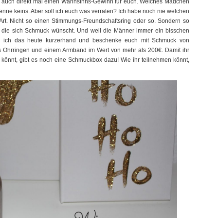
te auch direkt mal einen Wahnsinns-Gewinn für euch. Welches Mädchen
enne keins. Aber soll ich euch was verraten? Ich habe noch nie welchen
rt. Nicht so einen Stimmungs-Freundschaftsring oder so. Sondern so
ine, die sich Schmuck wünscht. Und weil die Männer immer ein bisschen
hme ich das heute kurzerhand und beschenke euch mit Schmuck von
s Ohrringen und einem Armband im Wert von mehr als 200€. Damit ihr
nnt, gibt es noch eine Schmuckbox dazu! Wie ihr teilnehmen könnt,