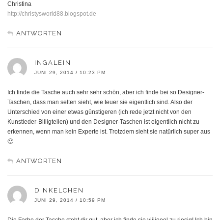
Christina
http://christysworld88.blogspot.de
ANTWORTEN
INGALEIN
JUNI 29, 2014 / 10:23 PM
Ich finde die Tasche auch sehr sehr schön, aber ich finde bei so Designer-
Taschen, dass man selten sieht, wie teuer sie eigentlich sind. Also der
Unterschied von einer etwas günstigeren (ich rede jetzt nicht von den
Kunstleder-Billigteilen) und den Designer-Taschen ist eigentlich nicht zu
erkennen, wenn man kein Experte ist. Trotzdem sieht sie natürlich super aus
🙂
ANTWORTEN
DINKELCHEN
JUNI 29, 2014 / 10:59 PM
Die Farbe der Tasche steht dir gut, aber ich finde sie viiiieeel zu riesig! Ich bin