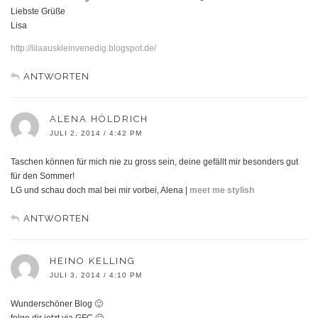
Liebste Grüße
Lisa
http://lilaauskleinvenedig.blogspot.de/
ANTWORTEN
ALENA HÖLDRICH
JULI 2, 2014 / 4:42 PM
Taschen können für mich nie zu gross sein, deine gefällt mir besonders gut
für den Sommer!
LG und schau doch mal bei mir vorbei, Alena |
meet me stylish
ANTWORTEN
HEINO KELLING
JULI 3, 2014 / 4:10 PM
Wunderschöner Blog 🙂
folge dir jetzt via GFC 🙂