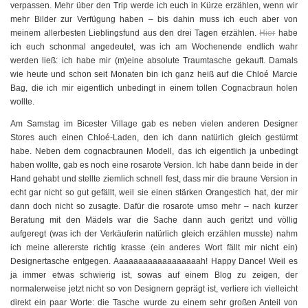
verpassen. Mehr über den Trip werde ich euch in Kürze erzählen, wenn wir
mehr Bilder zur Verfügung haben – bis dahin muss ich euch aber von
meinem allerbesten Lieblingsfund aus den drei Tagen erzählen.
Hier
habe
ich euch schonmal angedeutet, was ich am Wochenende endlich wahr
werden ließ: ich habe mir (m)eine absolute Traumtasche gekauft. Damals
wie heute und schon seit Monaten bin ich ganz heiß auf die Chloé Marcie
Bag, die ich mir eigentlich unbedingt in einem tollen Cognacbraun holen
wollte.
Am Samstag im Bicester Village gab es neben vielen anderen Designer
Stores auch einen Chloé-Laden, den ich dann natürlich gleich gestürmt
habe. Neben dem cognacbraunen Modell, das ich eigentlich ja unbedingt
haben wollte, gab es noch eine rosarote Version. Ich habe dann beide in der
Hand gehabt und stellte ziemlich schnell fest, dass mir die braune Version in
echt gar nicht so gut gefällt, weil sie einen stärken Orangestich hat, der mir
dann doch nicht so zusagte. Dafür die rosarote umso mehr – nach kurzer
Beratung mit den Mädels war die Sache dann auch geritzt und völlig
aufgeregt (was ich der Verkäuferin natürlich gleich erzählen musste) nahm
ich meine allererste richtig krasse (ein anderes Wort fällt mir nicht ein)
Designertasche entgegen. Aaaaaaaaaaaaaaaaaah! Happy Dance! Weil es
ja immer etwas schwierig ist, sowas auf einem Blog zu zeigen, der
normalerweise jetzt nicht so von Designern geprägt ist, verliere ich vielleicht
direkt ein paar Worte: die Tasche wurde zu einem sehr großen Anteil von