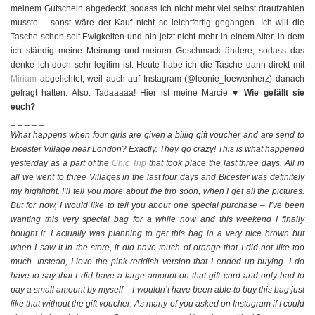
meinem Gutschein abgedeckt, sodass ich nicht mehr viel selbst draufzahlen
musste – sonst wäre der Kauf nicht so leichtfertig gegangen. Ich will die
Tasche schon seit Ewigkeiten und bin jetzt nicht mehr in einem Alter, in dem
ich ständig meine Meinung und meinen Geschmack ändere, sodass das
denke ich doch sehr legitim ist. Heute habe ich die Tasche dann direkt mit
Miriam
abgelichtet, weil auch auf Instagram (@leonie_loewenherz) danach
gefragt hatten. Also: Tadaaaaa! Hier ist meine Marcie ♥
Wie gefällt sie
euch?
_ _ _ _ _
What happens when four girls are given a biiiig gift voucher and are send to
Bicester Village near London? Exactly. They go crazy! This is what happened
yesterday as a part of the
Chic Trip
that took place the last three days. All in
all we went to three Villages in the last four days and Bicester was definitely
my highlight. I’ll tell you more about the trip soon, when I get all the pictures.
But for now, I would like to tell you about one special purchase – I’ve been
wanting this very special bag for a while now and this weekend I finally
bought it. I actually was planning to get this bag in a very nice brown but
when I saw it in the store, it did have touch of orange that I did not like too
much. Instead, I love the pink-reddish version that I ended up buying. I do
have to say that I did have a large amount on that gift card and only had to
pay a small amount by myself – I wouldn’t have been able to buy this bag just
like that without the gift voucher. As many of you asked on Instagram if I could