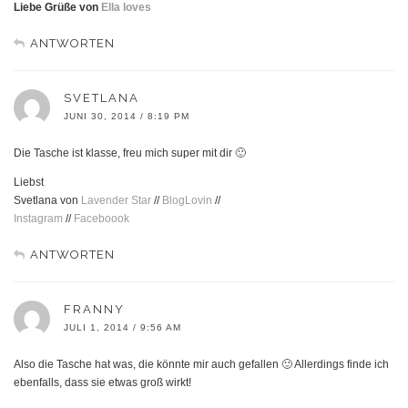
Liebe Grüße von
Ella loves
ANTWORTEN
SVETLANA
JUNI 30, 2014 / 8:19 PM
Die Tasche ist klasse, freu mich super mit dir 🙂
Liebst
Svetlana von
Lavender Star
//
BlogLovin
//
Instagram
//
Faceboook
ANTWORTEN
FRANNY
JULI 1, 2014 / 9:56 AM
Also die Tasche hat was, die könnte mir auch gefallen 🙂 Allerdings finde ich
ebenfalls, dass sie etwas groß wirkt!