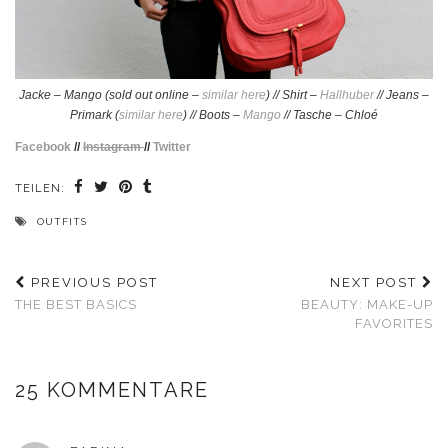
Jacke – Mango (sold out online –
similar here
) // Shirt –
Hallhuber
// Jeans –
Primark (
similar here
) // Boots –
Mango
// Tasche – Chloé
Facebook
//
Instagram
//
Twitter
TEILEN:
OUTFITS
PREVIOUS POST
NEXT POST
THE BEST BASICS
BEAUTY: MAKE-UP
FAVORITES
25 KOMMENTARE