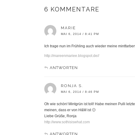
6 KOMMENTARE
MARIE
MAI 6, 2014 / 8:41 PM
Ich trage nun im Frühling auch wieder meine mintfarb
http://mareenmariee.blogspot.de//
ANTWORTEN
RONJA S.
MAI 6, 2014 / 8:46 PM
Oh wie schön! Mintgrün ist toll! Habe meinen Pulli let
meinen, dass er von H&M ist 🙂
Liebe Grüße, Ronja
http://www.sothisiswhat.com
ANTWORTEN