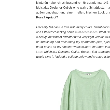
Mintgrün habe ich schlussendlich für gerade mal 14€
ist, ist das Designer-Outlets eine wahre Schatzkiste, m
außenrumgebaut und einen hellen, frischen Look d
Rosa? Apricot?
_ _ _ _ _
I recently fell back in love with minty colors. I went bac
and I started collecting some
mint accessories
. What I’
a heavy knit kind of sweater but a very light version 
on furnishing and decorating my apartment (plus, I j
good prices for my clothing wanties more thorough than 
Less
, which is a Designer Outlet. You can find great d
would style it, I added a collage below and created a ligh