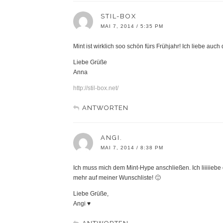
STIL-BOX
MAI 7, 2014 / 5:35 PM
Mint ist wirklich soo schön fürs Frühjahr! Ich liebe au
Liebe Grüße
Anna
http://stil-box.net/
ANTWORTEN
ANGI.
MAI 7, 2014 / 8:38 PM
Ich muss mich dem Mint-Hype anschließen. Ich liiiiieb
mehr auf meiner Wunschliste! 🙂
Liebe Grüße,
Angi ♥