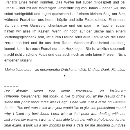
Franzi’s Linse treten konnten. Das Wetter hat super mitgespielt und bei
Franzi – und mit der tatkräftigen Unterstützung von Jonas – haben wir uns
sofort wohlgefühlt und lagen quatschend auf einem kleinen Steg am See,
während Franzi um uns herum hüpfte und tolle Fotos schoss. Eineinhalb
Stunden, zwei Gänseblümchenkränze und ein paar irre Taucher später
hatten wir alles im Kasten. Wenn ihr noch auf der Suche nach einem
Muttertagsgeschenk seid, ihr euren Freund oder eure Familie vor die Linse
zerren möchtet und ihr aus dem Raum Mannheim/Bensheim/Heidelberg
kommt, kann ich euch Franzi nur ans Herz legen. Sie ist wirklich supernett,
macht richtig schöne Fotos und das auch noch zu sehr fairen Preisen. Nicht
entgehen lassen!
Meine liebe Leni – an riesengroßer Drücker an dich. Und ein Dank. Für alles
♥
_ _ _ _ _
I’ve already given you some impression on Instagram
(@leonie_loewenherz), but today I’d like to show you all the results of the
friendship photoshoot three weeks ago. I had won it at a raffle on
Lifetime
Stories
. The task was to tell who your would like to give the photoshoot to and
why. I listed my best friend Lena who at that point was dealing with her
last university exams. I won and was able to gift her with a photoshoot for her
final exam. It took us a few months to find a date for the shooting but three