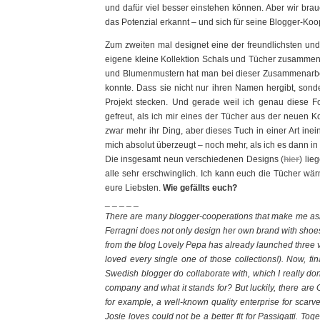
und dafür viel besser einstehen können. Aber wir bra
das Potenzial erkannt – und sich für seine Blogger-Ko
Zum zweiten mal designet eine der freundlichsten u
eigene kleine Kollektion Schals und Tücher zusamme
und Blumenmustern hat man bei dieser Zusammenarbeit
konnte. Dass sie nicht nur ihren Namen hergibt, so
Projekt stecken. Und gerade weil ich genau diese Fo
gefreut, als ich mir eines der Tücher aus der neuen K
zwar mehr ihr Ding, aber dieses Tuch in einer Art in
mich absolut überzeugt – noch mehr, als ich es dann in
Die insgesamt neun verschiedenen Designs (
hier
) lie
alle sehr erschwinglich. Ich kann euch die Tücher wä
eure Liebsten.
Wie gefällts euch?
_ _ _ _ _
There are many blogger-cooperations that make me ask
Ferragni does not only design her own brand with shoes
from the blog Lovely Pepa has already launched three ve
loved every single one of those collections!). Now, 
Swedish blogger do collaborate with, which I really
company and what it stands for? But luckily, there ar
for example, a well-known quality enterprise for scarv
Josie loves could not be a better fit for Passigatti. To