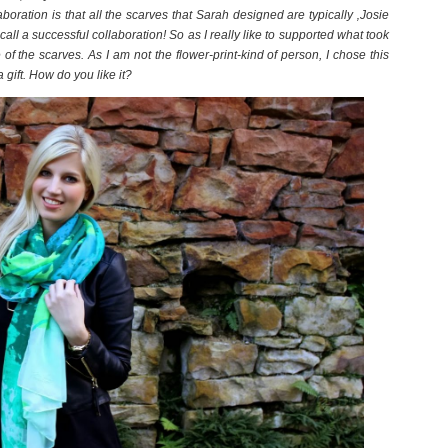
aboration is that all the scarves that Sarah designed are typically ‚Josie
I call a successful collaboration! So as I really like to supported what took
f the scarves. As I am not the flower-print-kind of person, I chose this
a gift. How do you like it?