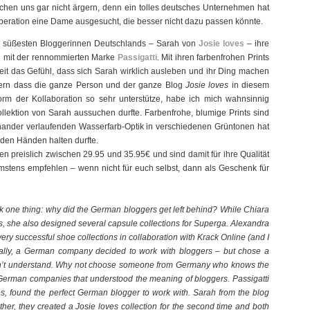
uchen uns gar nicht ärgern, denn ein tolles deutsches Unternehmen hat
operation eine Dame ausgesucht, die besser nicht dazu passen könnte.
nd süßesten Bloggerinnen Deutschlands – Sarah von
Josie loves
– ihre
n mit der rennommierten Marke
Passigatti
. Mit ihren farbenfrohen Prints
 das Gefühl, dass sich Sarah wirklich ausleben und ihr Ding machen
ndern dass die ganze Person und der ganze Blog
Josie loves
in diesem
rm der Kollaboration so sehr unterstütze, habe ich mich wahnsinnig
ollektion von Sarah aussuchen durfte. Farbenfrohe, blumige Prints sind
einander verlaufenden Wasserfarb-Optik in verschiedenen Grüntonen hat
 den Händen halten durfte.
gen preislich zwischen 29.95 und 35.95€ und sind damit für ihre Qualität
rmstens empfehlen – wenn nicht für euch selbst, dann als Geschenk für
 one thing: why did the German bloggers get left behind? While Chiara
, she also designed several capsule collections for Superga. Alexandra
ry successful shoe collections in collaboration with Krack Online (and I
finally, a German company decided to work with bloggers – but chose a
 don’t understand. Why not choose someone from Germany who knows the
e German companies that understood the meaning of bloggers. Passigatti
es, found the perfect German blogger to work with. Sarah from the blog
gether, they created a Josie loves collection for the second time and both