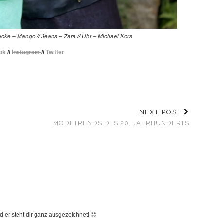
Jacke – Mango // Jeans – Zara // Uhr – Michael Kors
ok
//
Instagram
//
Twitter
NEXT POST
MODETRENDS DES 20. JAHRHUNDERTS
Und er steht dir ganz ausgezeichnet! 🙂