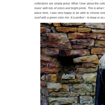
collections are simply great. What I love about the coll
loves‘ with lots of colors and bright prints. This is what 
place here, I was very happy to be able to choose one o
scarf with a green color mix. It is perfect – to keep or as 