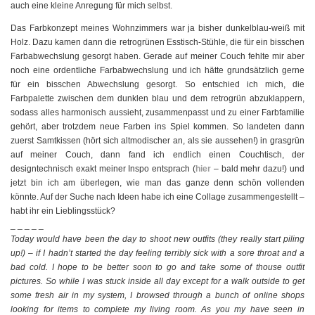
auch eine kleine Anregung für mich selbst.
Das Farbkonzept meines Wohnzimmers war ja bisher dunkelblau-weiß mit
Holz. Dazu kamen dann die retrogrünen Esstisch-Stühle, die für ein bisschen
Farbabwechslung gesorgt haben. Gerade auf meiner Couch fehlte mir aber
noch eine ordentliche Farbabwechslung und ich hätte grundsätzlich gerne
für ein bisschen Abwechslung gesorgt. So entschied ich mich, die
Farbpalette zwischen dem dunklen blau und dem retrogrün abzuklappern,
sodass alles harmonisch aussieht, zusammenpasst und zu einer Farbfamilie
gehört, aber trotzdem neue Farben ins Spiel kommen. So landeten dann
zuerst Samtkissen (hört sich altmodischer an, als sie aussehen!) in grasgrün
auf meiner Couch, dann fand ich endlich einen Couchtisch, der
designtechnisch exakt meiner Inspo entsprach (
hier
– bald mehr dazu!) und
jetzt bin ich am überlegen, wie man das ganze denn schön vollenden
könnte. Auf der Suche nach Ideen habe ich eine Collage zusammengestellt –
habt ihr ein Lieblingsstück?
_ _ _ _ _
Today would have been the day to shoot new outfits (they really start piling
up!) – if I hadn’t started the day feeling terribly sick with a sore throat and a
bad cold. I hope to be better soon to go and take some of thouse outfit
pictures. So while I was stuck inside all day except for a walk outside to get
some fresh air in my system, I browsed through a bunch of online shops
looking for items to complete my living room. As you my have seen in