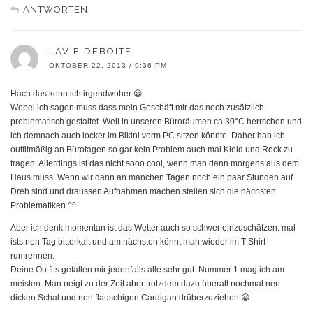
ANTWORTEN
LAVIE DEBOITE
OKTOBER 22, 2013 / 9:36 PM
Hach das kenn ich irgendwoher 😀
Wobei ich sagen muss dass mein Geschäft mir das noch zusätzlich
problematisch gestaltet. Weil in unseren Büroräumen ca 30°C herrschen und
ich demnach auch locker im Bikini vorm PC sitzen könnte. Daher hab ich
outfitmäßig an Bürotagen so gar kein Problem auch mal Kleid und Rock zu
tragen. Allerdings ist das nicht sooo cool, wenn man dann morgens aus dem
Haus muss. Wenn wir dann an manchen Tagen noch ein paar Stunden auf
Dreh sind und draussen Aufnahmen machen stellen sich die nächsten
Problematiken.^^
Aber ich denk momentan ist das Wetter auch so schwer einzuschätzen. mal
ists nen Tag bitterkalt und am nächsten könnt man wieder im T-Shirt
rumrennen.
Deine Outfits gefallen mir jedenfalls alle sehr gut. Nummer 1 mag ich am
meisten. Man neigt zu der Zeit aber trotzdem dazu überall nochmal nen
dicken Schal und nen flauschigen Cardigan drüberzuziehen 😀