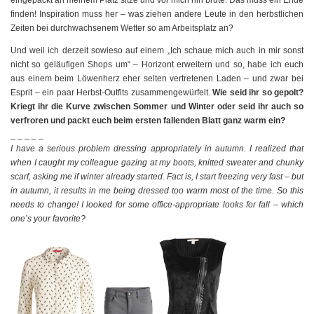
eingepackt an meinem Platz sitze und vor mich hin brüte. Das muss ein Ende
finden! Inspiration muss her – was ziehen andere Leute in den herbstlichen
Zeiten bei durchwachsenem Wetter so am Arbeitsplatz an?
Und weil ich derzeit sowieso auf einem „Ich schaue mich auch in mir sonst
nicht so geläufigen Shops um“ – Horizont erweitern und so, habe ich euch
aus einem beim Löwenherz eher selten vertretenen Laden – und zwar bei
Esprit – ein paar Herbst-Outfits zusammengewürfelt.
Wie seid ihr so gepolt?
Kriegt ihr die Kurve zwischen Sommer und Winter oder seid ihr auch so
verfroren und packt euch beim ersten fallenden Blatt ganz warm ein?
_ _ _ _ _
I have a serious problem dressing appropriately in autumn. I realized that
when I caught my colleague gazing at my boots, knitted sweater and chunky
scarf, asking me if winter already started. Fact is, I start freezing very fast – but
in autumn, it results in me being dressed too warm most of the time. So this
needs to change! I looked for some office-appropriate looks for fall – which
one’s your favorite?