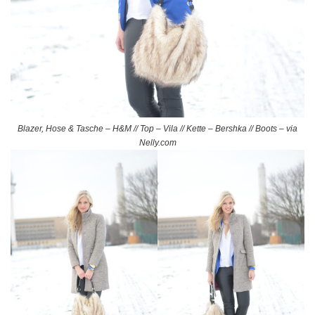
Blazer, Hose & Tasche – H&M // Top – Vila // Kette – Bershka // Boots – via
Nelly.com