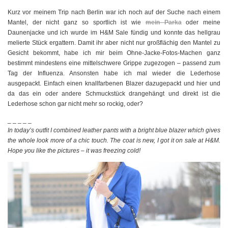
Kurz vor meinem Trip nach Berlin war ich noch auf der Suche nach einem
Mantel, der nicht ganz so sportlich ist wie
mein Parka
oder meine
Daunenjacke und ich wurde im H&M Sale fündig und konnte das hellgrau
melierte Stück ergattern. Damit ihr aber nicht nur großflächig den Mantel zu
Gesicht bekommt, habe ich mir beim Ohne-Jacke-Fotos-Machen ganz
bestimmt mindestens eine mittelschwere Grippe zugezogen – passend zum
Tag der Influenza. Ansonsten habe ich mal wieder die Lederhose
ausgepackt. Einfach einen knallfarbenen Blazer dazugepackt und hier und
da das ein oder andere Schmuckstück drangehängt und direkt ist die
Lederhose schon gar nicht mehr so rockig, oder?
_ _ _ _ _
In today’s outfit I combined leather pants with a bright blue blazer which gives
the whole look more of a chic touch. The coat is new, I got it on sale at H&M.
Hope you like the pictures – it was freezing cold!