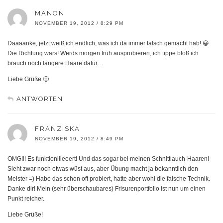
MANON
NOVEMBER 19, 2012 / 8:29 PM
Daaaanke, jetzt weiß ich endlich, was ich da immer falsch gemacht hab! 😀
Die Richtung wars! Werds morgen früh ausprobieren, ich tippe bloß ich
brauch noch längere Haare dafür…
Liebe Grüße 🙂
ANTWORTEN
FRANZISKA
NOVEMBER 19, 2012 / 8:49 PM
OMG!!! Es funktioniiieeert! Und das sogar bei meinen Schnittlauch-Haaren!
Sieht zwar noch etwas wüst aus, aber Übung macht ja bekanntlich den
Meister =) Habe das schon oft probiert, hatte aber wohl die falsche Technik.
Danke dir! Mein (sehr überschaubares) Frisurenportfolio ist nun um einen
Punkt reicher.
Liebe Grüße!