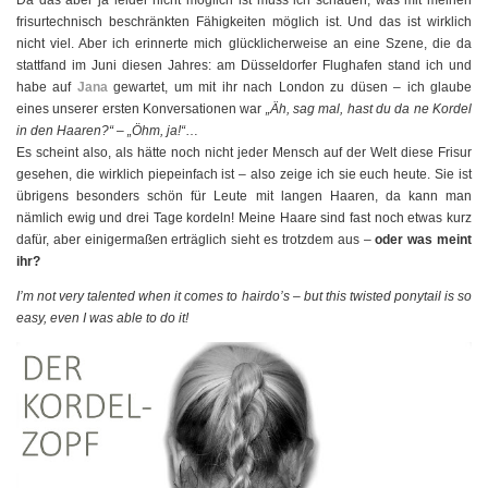
Da das aber ja leider nicht möglich ist muss ich schauen, was mit meinen
frisurtechnisch beschränkten Fähigkeiten möglich ist. Und das ist wirklich
nicht viel. Aber ich erinnerte mich glücklicherweise an eine Szene, die da
stattfand im Juni diesen Jahres: am Düsseldorfer Flughafen stand ich und
habe auf
Jana
gewartet, um mit ihr nach London zu düsen – ich glaube
eines unserer ersten Konversationen war
„Äh, sag mal, hast du da ne Kordel
in den Haaren?“
–
„Öhm, ja!“
…
Es scheint also, als hätte noch nicht jeder Mensch auf der Welt diese Frisur
gesehen, die wirklich piepeinfach ist – also zeige ich sie euch heute. Sie ist
übrigens besonders schön für Leute mit langen Haaren, da kann man
nämlich ewig und drei Tage kordeln! Meine Haare sind fast noch etwas kurz
dafür, aber einigermaßen erträglich sieht es trotzdem aus –
oder was meint
ihr?
I’m not very talented when it comes to hairdo’s – but this twisted ponytail is so
easy, even I was able to do it!