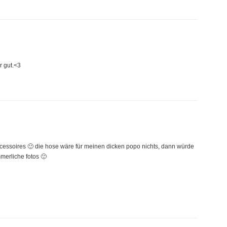
r gut.<3
e accessoires 🙂 die hose wäre für meinen dicken popo nichts, dann würde
merliche fotos 🙂