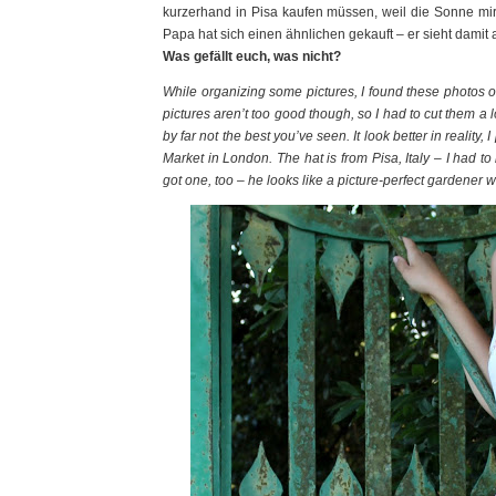
kurzerhand in Pisa kaufen müssen, weil die Sonne mir 
Papa hat sich einen ähnlichen gekauft – er sieht damit 
Was gefällt euch, was nicht?
While organizing some pictures, I found these photos o
pictures aren’t too good though, so I had to cut them a
by far not the best you’ve seen. It look better in reality
Market in London. The hat is from Pisa, Italy – I had 
got one, too – he looks like a picture-perfect gardener 