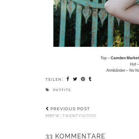
Top –
Camden Marke
Hut 
Armbänder – No Na
TEILEN:
OUTFITS
PREVIOUS POST
MBFW: TWENTY(2)TOO
33 KOMMENTARE