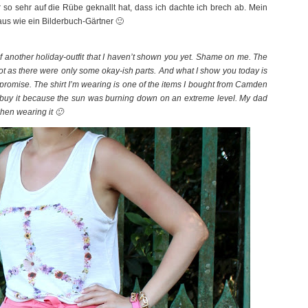
so sehr auf die Rübe geknallt hat, dass ich dachte ich brech ab. Mein
aus wie ein Bilderbuch-Gärtner 🙂
f another holiday-outfit that I haven’t shown you yet. Shame on me. The
 lot as there were only some okay-ish parts. And what I show you today is
, I promise. The shirt I’m wearing is one of the items I bought from Camden
to buy it because the sun was burning down on an extreme level. My dad
when wearing it 🙂