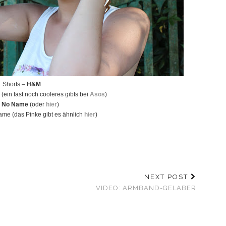
Shorts –
H&M
t
(ein fast noch cooleres gibts bei
Asos
)
–
No Name
(oder
hier
)
me (das Pinke gibt es ähnlich
hier
)
NEXT POST
VIDEO: ARMBAND-GELABER