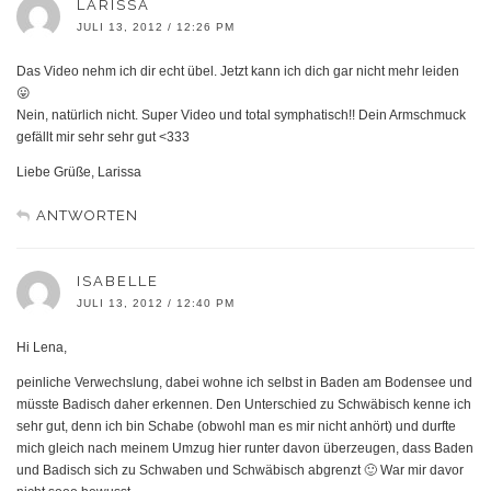
LARISSA
JULI 13, 2012 / 12:26 PM
Das Video nehm ich dir echt übel. Jetzt kann ich dich gar nicht mehr leiden
😛
Nein, natürlich nicht. Super Video und total symphatisch!! Dein Armschmuck
gefällt mir sehr sehr gut <333
Liebe Grüße, Larissa
ANTWORTEN
ISABELLE
JULI 13, 2012 / 12:40 PM
Hi Lena,
peinliche Verwechslung, dabei wohne ich selbst in Baden am Bodensee und
müsste Badisch daher erkennen. Den Unterschied zu Schwäbisch kenne ich
sehr gut, denn ich bin Schabe (obwohl man es mir nicht anhört) und durfte
mich gleich nach meinem Umzug hier runter davon überzeugen, dass Baden
und Badisch sich zu Schwaben und Schwäbisch abgrenzt 🙂 War mir davor