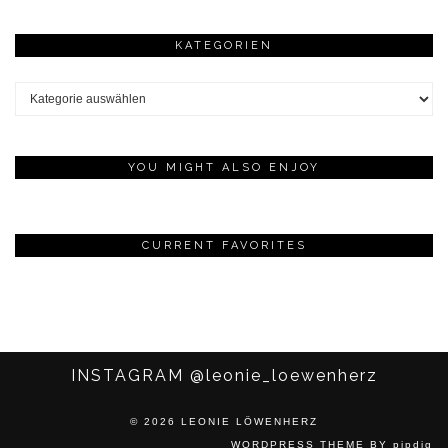
KATEGORIEN
Kategorien
YOU MIGHT ALSO ENJOY
CURRENT FAVORITES
INSTAGRAM
@leonie_loewenherz
© 2026
LEONIE LÖWENHERZ
WORDPRESS THEME
BY
pipdig