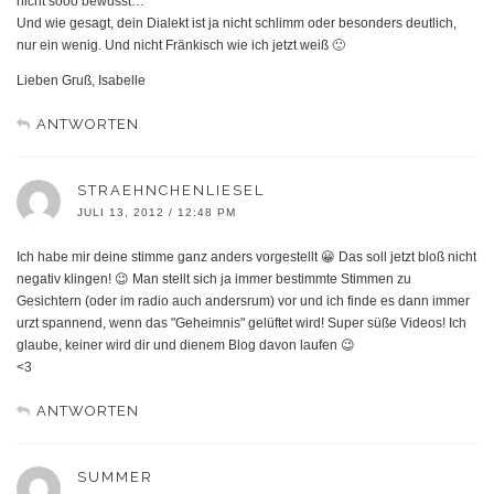
nicht sooo bewusst…
Und wie gesagt, dein Dialekt ist ja nicht schlimm oder besonders deutlich,
nur ein wenig. Und nicht Fränkisch wie ich jetzt weiß 🙂
Lieben Gruß, Isabelle
ANTWORTEN
STRAEHNCHENLIESEL
JULI 13, 2012 / 12:48 PM
Ich habe mir deine stimme ganz anders vorgestellt 😀 Das soll jetzt bloß nicht
negativ klingen! 😉 Man stellt sich ja immer bestimmte Stimmen zu
Gesichtern (oder im radio auch andersrum) vor und ich finde es dann immer
urzt spannend, wenn das "Geheimnis" gelüftet wird! Super süße Videos! Ich
glaube, keiner wird dir und dienem Blog davon laufen 😉
<3
ANTWORTEN
SUMMER