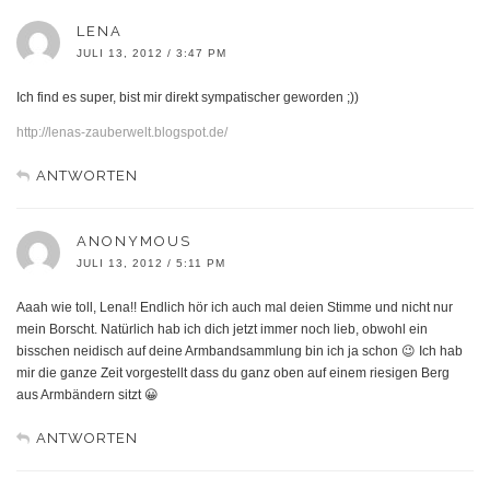
LENA
JULI 13, 2012 / 3:47 PM
Ich find es super, bist mir direkt sympatischer geworden ;))
http://lenas-zauberwelt.blogspot.de/
ANTWORTEN
ANONYMOUS
JULI 13, 2012 / 5:11 PM
Aaah wie toll, Lena!! Endlich hör ich auch mal deien Stimme und nicht nur
mein Borscht. Natürlich hab ich dich jetzt immer noch lieb, obwohl ein
bisschen neidisch auf deine Armbandsammlung bin ich ja schon 😉 Ich hab
mir die ganze Zeit vorgestellt dass du ganz oben auf einem riesigen Berg
aus Armbändern sitzt 😀
ANTWORTEN