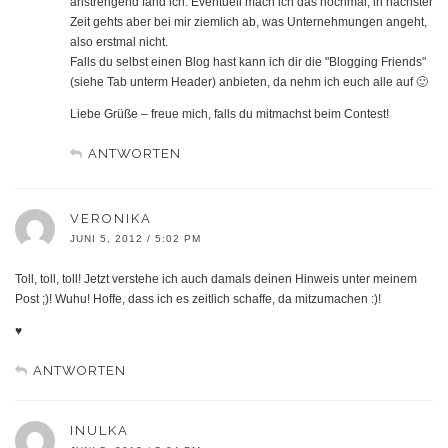
anstrengend fand ich. Eventuell mach ich das nochmal, in nächster
Zeit gehts aber bei mir ziemlich ab, was Unternehmungen angeht,
also erstmal nicht.
Falls du selbst einen Blog hast kann ich dir die "Blogging Friends"
(siehe Tab unterm Header) anbieten, da nehm ich euch alle auf 🙂
Liebe Grüße – freue mich, falls du mitmachst beim Contest!
ANTWORTEN
VERONIKA
JUNI 5, 2012 / 5:02 PM
Toll, toll, toll! Jetzt verstehe ich auch damals deinen Hinweis unter meinem
Post ;)! Wuhu! Hoffe, dass ich es zeitlich schaffe, da mitzumachen :)!
♥
ANTWORTEN
INULKA