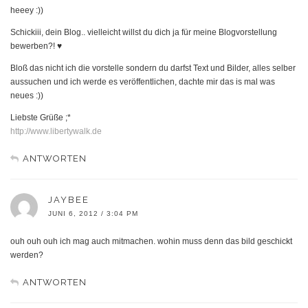
heeey :))
Schickiii, dein Blog.. vielleicht willst du dich ja für meine Blogvorstellung
bewerben?! ♥
Bloß das nicht ich die vorstelle sondern du darfst Text und Bilder, alles selber
aussuchen und ich werde es veröffentlichen, dachte mir das is mal was
neues :))
Liebste Grüße ;*
http://www.libertywalk.de
ANTWORTEN
JAYBEE
JUNI 6, 2012 / 3:04 PM
ouh ouh ouh ich mag auch mitmachen. wohin muss denn das bild geschickt
werden?
ANTWORTEN