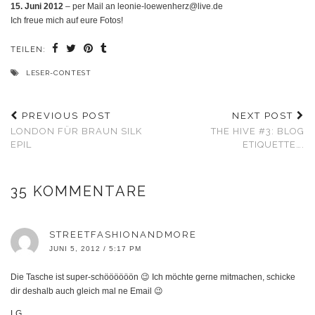
15. Juni 2012
– per Mail an leonie-loewenherz@live.de
Ich freue mich auf eure Fotos!
TEILEN:
LESER-CONTEST
PREVIOUS POST
NEXT POST
LONDON FÜR BRAUN SILK
THE HIVE #3: BLOG
EPIL
ETIQUETTE….
35 KOMMENTARE
STREETFASHIONANDMORE
JUNI 5, 2012 / 5:17 PM
Die Tasche ist super-schöööööön 😉 Ich möchte gerne mitmachen, schicke
dir deshalb auch gleich mal ne Email 😉
LG