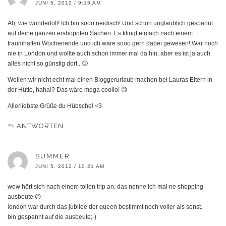
JUNI 5, 2012 / 9:15 AM
Ah, wie wundertoll! Ich bin sooo neidisch! Und schon unglaublich gespannt
auf deine ganzen ershoppten Sachen. Es klingt einfach nach einem
traumhaften Wochenende und ich wäre sooo gern dabei gewesen! War noch
nie in London und wollte auch schon immer mal da hin, aber es ist ja auch
alles nicht so günstig dort.. 🙁
Wollen wir nicht echt mal einen Bloggerurlaub machen bei Lauras Eltern in
der Hütte, haha!? Das wäre mega coolio! 😉
Allerliebste Grüße du Hübsche! <3
ANTWORTEN
SUMMER
JUNI 5, 2012 / 10:21 AM
wow hört sich nach einem tollen trip an. das nenne ich mal ne shopping
ausbeute 😉
london war durch das jubilee der queen bestimmt noch voller als sonst.
bin gespannt auf die ausbeute;-)