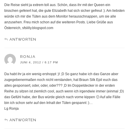
Die Reise sieht ja extrem toll aus. Schön, dass ihr mit der Queen ein
bisschen gefeiert hat, die gute Elizabeth hat sich sicher gefreut :). Am liebsten
würde ich mir die Tüten aus dem Monitor herausschnappen, um sie alle
anzusehen. Freu mich schon auf die weiteren Posts. Liebe Grüße aus
Österreich, sfslilly.blogspot.com
ANTWORTEN
RONJA
JUNI 4, 2012 / 6:17 PM
Da habt ihr ja ein wenig ershoppt :)! ;D So ganz habe ich das Ganze aber
zugegebenermaßen noch nicht verstanden, hat Braun Silk Epil euch das
alles gesponsert, oder, oder, oder??? ;D Im Doppeldecker in der ersten
Reihe zu sitzen ist ziemlich cool, auch wenn ich irgendwie immer (einmal ;D)
das Gefühl habe, der Bus würde gleich nach vorne kippen 🙂 Auf alle Fälle
bin ich schon sehr auf den Inhalt der Tüten gespannt :)…
Lg Ronja
ANTWORTEN