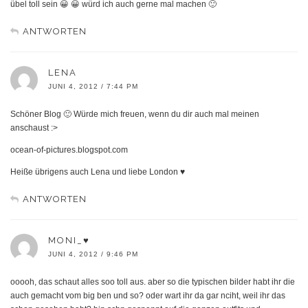
übel toll sein 😀 😀 würd ich auch gerne mal machen 🙂
ANTWORTEN
LENA
JUNI 4, 2012 / 7:44 PM
Schöner Blog 🙂 Würde mich freuen, wenn du dir auch mal meinen
anschaust :>
ocean-of-pictures.blogspot.com
Heiße übrigens auch Lena und liebe London ♥
ANTWORTEN
MONI_♥
JUNI 4, 2012 / 9:46 PM
ooooh, das schaut alles soo toll aus. aber so die typischen bilder habt ihr die
auch gemacht vom big ben und so? oder wart ihr da gar nciht, weil ihr das