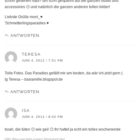
schon gesehen habt? bin schn gespannt auf die ganzen outfits und
accessoires 🙂 und natürlich die ganzen anderen tollen bilder!
Liebste Grüße moni_♥
'Schmetterlingsparadies ♥
ANTWORTEN
TERESA
JUNI 4, 2012 / 7:51 PM
Tolle Fotos. Das Paradies gefällt mir am besten, da wär ich jetzt gern (:
lg Teresa – basiamille.blogspot.de
ANTWORTEN
ISA
JUNI 4, 2012 / 8:02 PM
boah, die tüten 🙂 wie geil 🙂 Ihr hattet ja echt ein tolles wochenende
http://les-secrets-roses.blogspot.de/