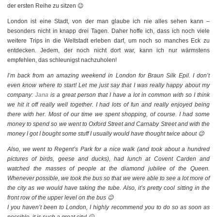
der ersten Reihe zu sitzen 😉
London ist eine Stadt, von der man glaube ich nie alles sehen kann –
besonders nicht in knapp drei Tagen. Daher hoffe ich, dass ich noch viele
weitere Trips in die Weltstadt erleben darf, um noch so manches Eck zu
entdecken. Jedem, der noch nicht dort war, kann ich nur wärmstens
empfehlen, das schleunigst nachzuholen!
I’m back from an amazing weekend in London for Braun Silk Epil. I don’t
even know where to start! Let me just say that I was really happy about my
company:
Jana
is a great person that I have a lot in common with so I think
we hit it off really well together. I had lots of fun and really enjoyed being
there with her. Most of our time we spent shopping, of course. I had some
money to spend so we went to Oxford Street and Carnaby Street and with the
money I got I bought some stuff I usually would have thought twice about 😉
Also, we went to Regent’s Park for a nice walk (and took about a hundred
pictures of birds, geese and ducks), had lunch at Covent Carden and
watched the masses of people at the diamond jubilee of the Queen.
Whenever possible, we took the bus so that we were able to see a lot more of
the city as we would have taking the tube. Also, it’s pretty cool sitting in the
front row of the upper level on the bus 😉
I you haven’t been to London, I highly recommend you to do so as soon as