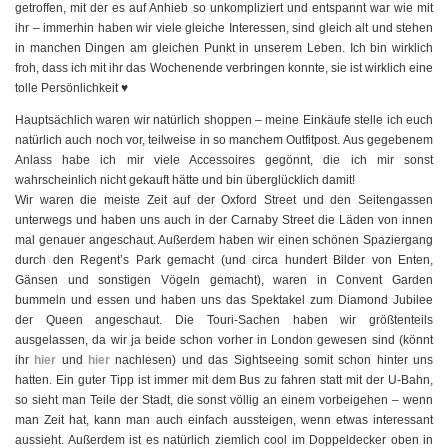
getroffen, mit der es auf Anhieb so unkompliziert und entspannt war wie mit
ihr – immerhin haben wir viele gleiche Interessen, sind gleich alt und stehen
in manchen Dingen am gleichen Punkt in unserem Leben. Ich bin wirklich
froh, dass ich mit ihr das Wochenende verbringen konnte, sie ist wirklich eine
tolle Persönlichkeit ♥
Hauptsächlich waren wir natürlich shoppen – meine Einkäufe stelle ich euch
natürlich auch noch vor, teilweise in so manchem Outfitpost. Aus gegebenem
Anlass habe ich mir viele Accessoires gegönnt, die ich mir sonst
wahrscheinlich nicht gekauft hätte und bin überglücklich damit!
Wir waren die meiste Zeit auf der Oxford Street und den Seitengassen
unterwegs und haben uns auch in der Carnaby Street die Läden von innen
mal genauer angeschaut. Außerdem haben wir einen schönen Spaziergang
durch den Regent’s Park gemacht (und circa hundert Bilder von Enten,
Gänsen und sonstigen Vögeln gemacht), waren in Convent Garden
bummeln und essen und haben uns das Spektakel zum Diamond Jubilee
der Queen angeschaut. Die Touri-Sachen haben wir größtenteils
ausgelassen, da wir ja beide schon vorher in London gewesen sind (könnt
ihr
hier
und
hier
nachlesen) und das Sightseeing somit schon hinter uns
hatten. Ein guter Tipp ist immer mit dem Bus zu fahren statt mit der U-Bahn,
so sieht man Teile der Stadt, die sonst völlig an einem vorbeigehen – wenn
man Zeit hat, kann man auch einfach aussteigen, wenn etwas interessant
aussieht. Außerdem ist es natürlich ziemlich cool im Doppeldecker oben in