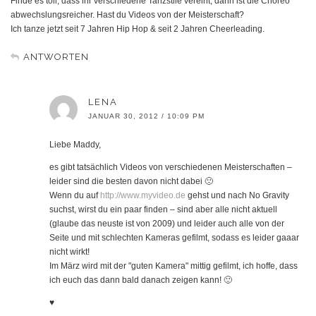
Finde es toll, dass ihr verschiedene Tanzstile vereint, dann ist die Choreo
abwechslungsreicher. Hast du Videos von der Meisterschaft?
Ich tanze jetzt seit 7 Jahren Hip Hop & seit 2 Jahren Cheerleading.
ANTWORTEN
LENA
JANUAR 30, 2012 / 10:09 PM
Liebe Maddy,
es gibt tatsächlich Videos von verschiedenen Meisterschaften –
leider sind die besten davon nicht dabei 🙁
Wenn du auf
http://www.myvideo.de
gehst und nach No Gravity
suchst, wirst du ein paar finden – sind aber alle nicht aktuell
(glaube das neuste ist von 2009) und leider auch alle von der
Seite und mit schlechten Kameras gefilmt, sodass es leider gaaar
nicht wirkt!
Im März wird mit der "guten Kamera" mittig gefilmt, ich hoffe, dass
ich euch das dann bald danach zeigen kann! 🙂
♥