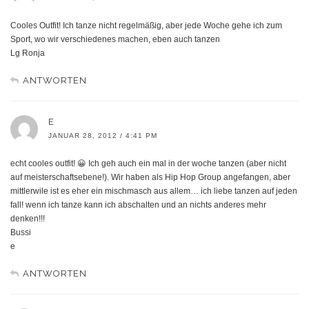
Cooles Outfit! Ich tanze nicht regelmäßig, aber jede Woche gehe ich zum
Sport, wo wir verschiedenes machen, eben auch tanzen
Lg Ronja
ANTWORTEN
E
JANUAR 28, 2012 / 4:41 PM
echt cooles outfit! 😀 Ich geh auch ein mal in der woche tanzen (aber nicht
auf meisterschaftsebene!). Wir haben als Hip Hop Group angefangen, aber
mittlerwile ist es eher ein mischmasch aus allem… ich liebe tanzen auf jeden
fall! wenn ich tanze kann ich abschalten und an nichts anderes mehr
denken!!!
Bussi
e
ANTWORTEN