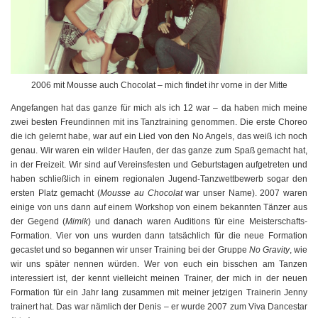
2006 mit Mousse auch Chocolat – mich findet ihr vorne in der Mitte
Angefangen hat das ganze für mich als ich 12 war – da haben mich meine
zwei besten Freundinnen mit ins Tanztraining genommen. Die erste Choreo
die ich gelernt habe, war auf ein Lied von den No Angels, das weiß ich noch
genau. Wir waren ein wilder Haufen, der das ganze zum Spaß gemacht hat,
in der Freizeit. Wir sind auf Vereinsfesten und Geburtstagen aufgetreten und
haben schließlich in einem regionalen Jugend-Tanzwettbewerb sogar den
ersten Platz gemacht (
Mousse au Chocolat
war unser Name). 2007 waren
einige von uns dann auf einem Workshop von einem bekannten Tänzer aus
der Gegend (
Mimik
) und danach waren Auditions für eine Meisterschafts-
Formation. Vier von uns wurden dann tatsächlich für die neue Formation
gecastet und so begannen wir unser Training bei der Gruppe
No Gravity
, wie
wir uns später nennen würden. Wer von euch ein bisschen am Tanzen
interessiert ist, der kennt vielleicht meinen Trainer, der mich in der neuen
Formation für ein Jahr lang zusammen mit meiner jetzigen Trainerin Jenny
trainert hat. Das war nämlich der Denis – er wurde 2007 zum Viva Dancestar