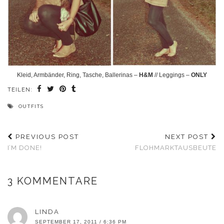
Kleid, Armbänder, Ring, Tasche, Ballerinas –
H&M
// Leggings –
ONLY
TEILEN:
OUTFITS
PREVIOUS POST
NEXT POST
I’M DONE!
FLOHMARKTAUSBEUTE
3 KOMMENTARE
LINDA
SEPTEMBER 17, 2011 / 6:36 PM