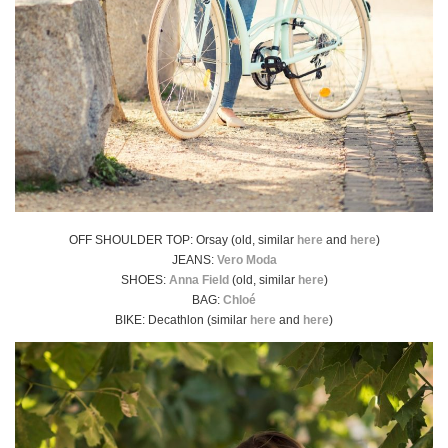
OFF SHOULDER TOP: Orsay (old, similar
here
and
here
)
JEANS:
Vero Moda
SHOES:
Anna Field
(old, similar
here
)
BAG:
Chloé
BIKE: Decathlon (similar
here
and
here
)