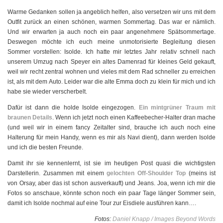
Warme Gedanken sollen ja angeblich helfen, also versetzen wir uns mit dem
Outfit zurück an einen schönen, warmen Sommertag. Das war er nämlich.
Und wir erwarten ja auch noch ein paar angenehmere Spätsommertage.
Deswegen möchte ich euch meine unmotorisierte Begleitung diesen
Sommer vorstellen: Isolde. Ich hatte mir letztes Jahr relativ schnell nach
unserem Umzug nach Speyer ein altes Damenrad für kleines Geld gekauft,
weil wir recht zentral wohnen und vieles mit dem Rad schneller zu erreichen
ist, als mit dem Auto. Leider war die alte Emma doch zu klein für mich und ich
habe sie wieder verscherbelt.
Dafür ist dann die holde Isolde eingezogen.
Ein mintgrüner Traum mit
braunen Details
. Wenn ich jetzt noch einen Kaffeebecher-Halter dran mache
(und weil wir in einem fancy Zeitalter sind, brauche ich auch noch eine
Halterung für mein Handy, wenn es mir als Navi dient), dann werden Isolde
und ich die besten Freunde.
Damit ihr sie kennenlernt, ist sie im heutigen Post quasi die wichtigsten
Darstellerin. Zusammen mit einem
gelochten Off-Shoulder Top
(meins ist
von Orsay, aber das ist schon ausverkauft) und Jeans. Joa, wenn ich mir die
Fotos so anschaue, könnte schon noch ein paar Tage länger Sommer sein,
damit ich Isolde nochmal auf eine Tour zur Eisdiele ausführen kann….
Fotos:
Daniel Knapp / Images Beyond Words