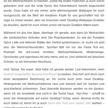
für die Weihnachtszeit zu machen. Zumal die ersten Plätzchen ja auch schon
gebacken sind und die erste Kerze des Adventskranz bereits angezündet
wurde. Dazu habe ich wie immer zehn stimmungsvolle Wallpaper für euch
rausgesucht, die die Welt der kreativen Köpfe für uns geschaffen hat. Ich
sage es immer wieder, aber wir brauchen mehr Desktop-Wallpaper-Ersteller
da draußen, damit ich euch immer schön mit neuen Grafiken füttern kann.
Während ich das hier tippe, überlege ich gerade, was dann für Weihachten
die symbolischen Vorboten sind. Die Repräsentanten. So wie der Pumpkin
Spice Latte und fallende Blätter den Herbst symbolisieren, so suche ich jetzt
also die Weihnachtsvorboten. Spontan fällt mir nur die Farbe Rot ein,
Rudolph the red-nosed reindeer, Weihnachtsbäume, Mistelzweige,
Geschenke und irgendwas mit very merry und so. Und vielleicht ein bisschen
Schnee, so als krönender Abschluss.
Und: Nüsse. Na super. Jetzt habe ich gerade wieder Lust bekommen, mein
kürzlich vorgestelltes Banana-Nut-Bread
zu backen. Das hört sich doch nach
einer akzeptablen Belohnung an: Ich suche euch zehn neue Desktop-
Hintergründe mit Weihnachtsthema raus und danach darf ich backen und
anschließend schlemmen. Zwei überreife Bananen werden es mir danken,
wenn ich sie verarbeite und nicht in die Tonne haue. Yay! Also – schafft es
einer der Hintergründe auf euren Desktop? Achja, wenn diesmal nichts für
euch dabei ist, könnt ihr ja auch
durch den Post vom letzten Jahr
wühlen –