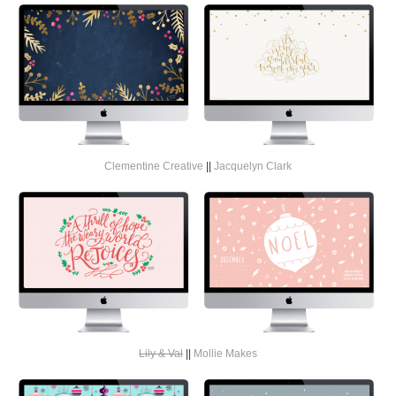
Clementine Creative
||
Jacquelyn Clark
Lily & Val
||
Mollie Makes