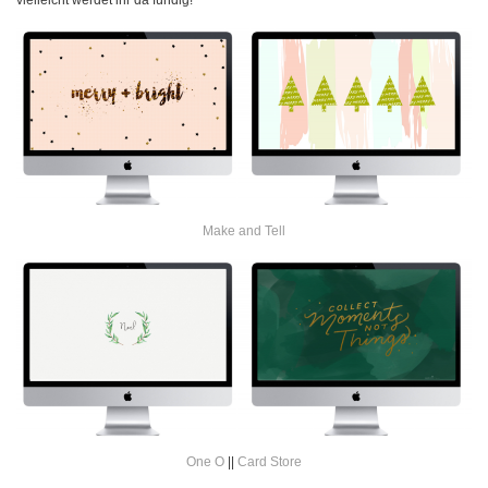
vielleicht werdet ihr da fündig!
Make and Tell
One O
||
Card Store