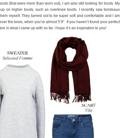
oots (that were more than worn out), I am also still looking for boots. My
tock up on higher boots, such as overknee boots. I recently saw bordeaux
them myself. They turned out to be super soft and comfortable and I am
 over the knee, when you’re almost 5’9“. If you haven’t found your perfect
re is what I came up with so far. I hope it’s an inspiration to you!