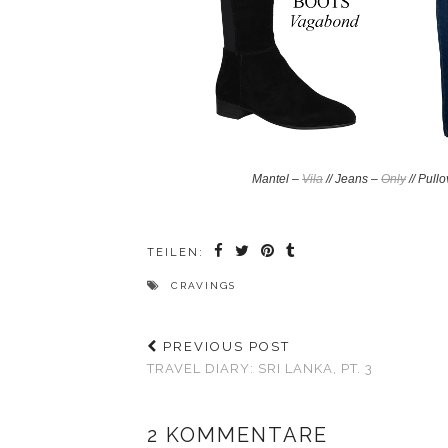
Mantel –
Vila
//
Jeans –
Only
// Pull
TEILEN:
CRAVINGS
PREVIOUS POST
TRAVEL DIARY: SRI LANKA, PT. 3
2 KOMMENTARE