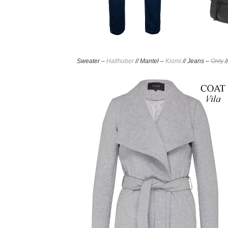
Sweater –
Hallhuber
//
Mantel –
Kiomi
// Jeans –
Only
/