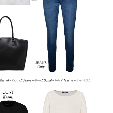
 Mantel –
Kiomi
// Jeans –
Only
// Schal –
Vila
// Tasche –
Even&Odd