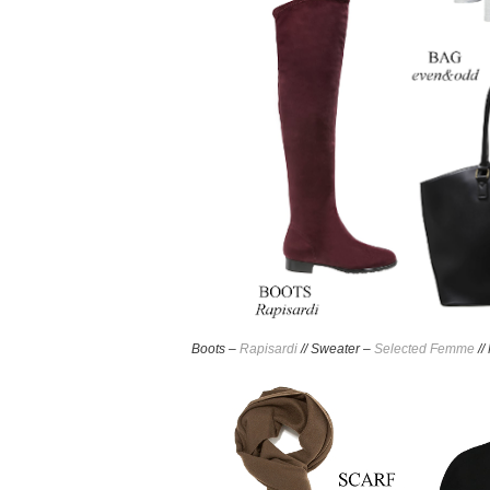
Boots –
Rapisardi
// Sweater –
Selected Femme
//