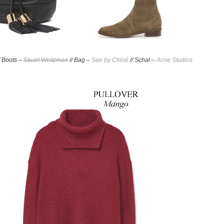
/ Boots –
Stuart Weitzman
// Bag –
See by Chloé
// Schal –
Acne Studios