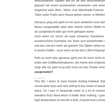
verschiedenen Städten war ich an drei verschiedene
gepaart mit einem ausversehen zerissenen und eine
möglichst viele Woll-, Strick- und Warmhalte-Pullove
Tüten voller Pullis nach Hause gehen sehen, in Wirklic
Genauso ging und geht es mir auch weiterhin noch übrig
Basics ausgestattet, aber aller meiner hohen Stiefel 
als ausgelatscht oder gar nicht getragen waren.
Auch wenn ich schon ein paar schwarze Overknees be
wunderschöne Exemplar bei Yassi zum wiederholten Mal
und das hat sich mehr als gelohnt. Die Stiefel sehen
in einem Outfit) – auch wenn es bei fast 1,80m Körper
Falls es euch also genauso geht und ihr noch nicht vol
unten drei Outfitkombinationen, die meine drei erstan
zeigt. Bei mir geht es ja jetzt noch um das Finden ei
ausgestattet?
_ _ _ _ _
This fall, I seem to have trouble finding knitwear that
consecutive days and was willing to buy loads of sweat
place. So I was in desperate need of a lot of cozines
sweaters that I liked which is better than nothing, I gu
high temperature (it now fits a doll), it would look a lot b