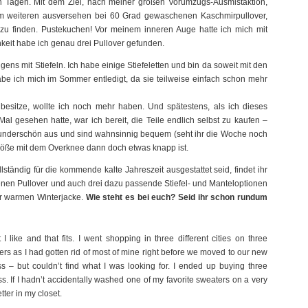
n Tagen. Mit dem Ziel, nach meiner großen Vorumzugs-Ausmistaktion,
m weiteren ausversehen bei 60 Grad gewaschenen Kaschmirpullover,
r zu finden. Pustekuchen! Vor meinem inneren Auge hatte ich mich mit
hkeit habe ich genau drei Pullover gefunden.
ens mit Stiefeln. Ich habe einige Stiefeletten und bin da soweit mit den
habe ich mich im Sommer entledigt, da sie teilweise einfach schon mehr
sitze, wollte ich noch mehr haben. Und spätestens, als ich dieses
 gesehen hatte, war ich bereit, die Teile endlich selbst zu kaufen –
 wunderschön aus und sind wahnsinnig bequem (seht ihr die Woche noch
größe mit dem Overknee dann doch etwas knapp ist.
lständig für die kommende kalte Jahreszeit ausgestattet seid, findet ihr
denen Pullover und auch drei dazu passende Stiefel- und Manteloptionen
ner warmen Winterjacke.
Wie steht es bei euch? Seid ihr schon rundum
 I like and that fits. I went shopping in three different cities on three
ers as I had gotten rid of most of mine right before we moved to our new
s – but couldn’t find what I was looking for. I ended up buying three
ess. If I hadn’t accidentally washed one of my favorite sweaters on a very
etter in my closet.