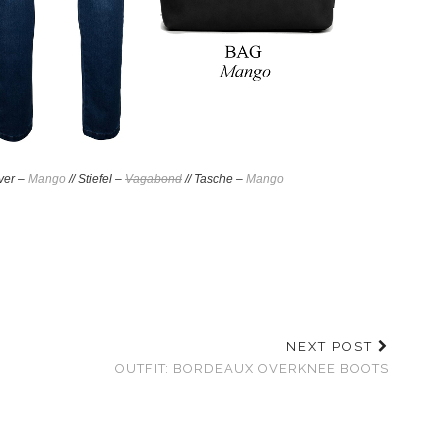
over –
Mango
// Stiefel –
Vagabond
// Tasche –
Mango
NEXT POST
OUTFIT: BORDEAUX OVERKNEE BOOTS