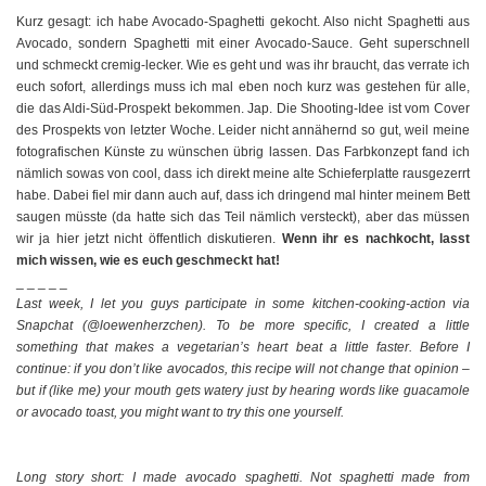
Kurz gesagt: ich habe Avocado-Spaghetti gekocht. Also nicht Spaghetti aus
Avocado, sondern Spaghetti mit einer Avocado-Sauce. Geht superschnell
und schmeckt cremig-lecker. Wie es geht und was ihr braucht, das verrate ich
euch sofort, allerdings muss ich mal eben noch kurz was gestehen für alle,
die das Aldi-Süd-Prospekt bekommen. Jap. Die Shooting-Idee ist vom Cover
des Prospekts von letzter Woche. Leider nicht annähernd so gut, weil meine
fotografischen Künste zu wünschen übrig lassen. Das Farbkonzept fand ich
nämlich sowas von cool, dass ich direkt meine alte Schieferplatte rausgezerrt
habe. Dabei fiel mir dann auch auf, dass ich dringend mal hinter meinem Bett
saugen müsste (da hatte sich das Teil nämlich versteckt), aber das müssen
wir ja hier jetzt nicht öffentlich diskutieren.
Wenn ihr es nachkocht, lasst
mich wissen, wie es euch geschmeckt hat!
_ _ _ _ _
Last week, I let you guys participate in some kitchen-cooking-action via
Snapchat (@loewenherzchen). To be more specific, I created a little
something that makes a vegetarian’s heart beat a little faster. Before I
continue: if you don’t like avocados, this recipe will not change that opinion –
but if (like me) your mouth gets watery just by hearing words like guacamole
or avocado toast, you might want to try this one yourself.
Long story short: I made avocado spaghetti. Not spaghetti made from