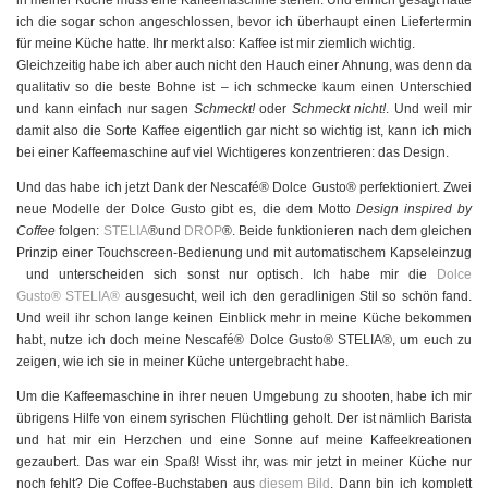
in meiner Küche muss eine Kaffeemaschine stehen. Und ehrlich gesagt hatte
ich die sogar schon angeschlossen, bevor ich überhaupt einen Liefertermin
für meine Küche hatte. Ihr merkt also: Kaffee ist mir ziemlich wichtig.
Gleichzeitig habe ich aber auch nicht den Hauch einer Ahnung, was denn da
qualitativ so die beste Bohne ist – ich schmecke kaum einen Unterschied
und kann einfach nur sagen
Schmeckt!
oder
Schmeckt nicht!
. Und weil mir
damit also die Sorte Kaffee eigentlich gar nicht so wichtig ist, kann ich mich
bei einer Kaffeemaschine auf viel Wichtigeres konzentrieren: das Design.
Und das habe ich jetzt Dank der Nescafé® Dolce Gusto® perfektioniert. Zwei
neue Modelle der Dolce Gusto gibt es, die dem Motto
Design inspired by
Coffee
folgen:
STELIA
®und
DROP
®. Beide funktionieren nach dem gleichen
Prinzip einer Touchscreen-Bedienung und mit automatischem Kapseleinzug
und unterscheiden sich sonst nur optisch. Ich habe mir die
Dolce
Gusto® STELIA
®
ausgesucht, weil ich den geradlinigen Stil so schön fand.
Und weil ihr schon lange keinen Einblick mehr in meine Küche bekommen
habt, nutze ich doch meine Nescafé® Dolce Gusto® STELIA®, um euch zu
zeigen, wie ich sie in meiner Küche untergebracht habe.
Um die Kaffeemaschine in ihrer neuen Umgebung zu shooten, habe ich mir
übrigens Hilfe von einem syrischen Flüchtling geholt. Der ist nämlich Barista
und hat mir ein Herzchen und eine Sonne auf meine Kaffeekreationen
gezaubert. Das war ein Spaß! Wisst ihr, was mir jetzt in meiner Küche nur
noch fehlt? Die Coffee-Buchstaben aus
diesem Bild
. Dann bin ich komplett