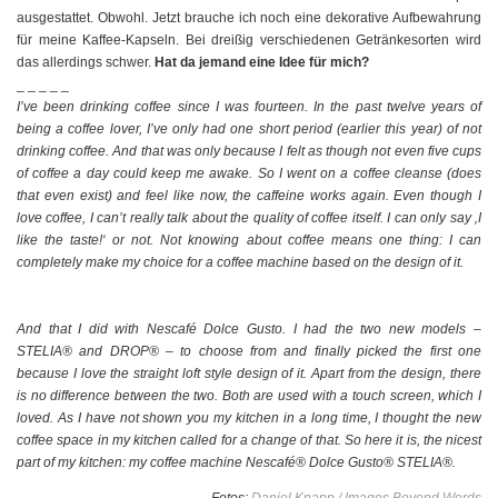
ausgestattet. Obwohl. Jetzt brauche ich noch eine dekorative Aufbewahrung
für meine Kaffee-Kapseln. Bei dreißig verschiedenen Getränkesorten wird
das allerdings schwer.
Hat da jemand eine Idee für mich?
_ _ _ _ _
I’ve been drinking coffee since I was fourteen. In the past twelve years of
being a coffee lover, I’ve only had one short period (earlier this year) of not
drinking coffee. And that was only because I felt as though not even five cups
of coffee a day could keep me awake. So I went on a coffee cleanse (does
that even exist) and feel like now, the caffeine works again. Even though I
love coffee, I can’t really talk about the quality of coffee itself. I can only say ‚I
like the taste!‘ or not. Not knowing about coffee means one thing: I can
completely make my choice for a coffee machine based on the design of it.
And that I did with Nescafé Dolce Gusto. I had the two new models –
STELIA
®
and DROP
®
– to choose from and finally picked the first one
because I love the straight loft style design of it. Apart from the design, there
is no difference between the two. Both are used with a touch screen, which I
loved. As I have not shown you my kitchen in a long time, I thought the new
coffee space in my kitchen called for a change of that. So here it is, the nicest
part of my kitchen: my coffee machine Nescafé
®
Dolce Gusto
®
STELIA
®
.