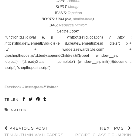
CAPE:
Boohoo
SHIRT:
Mango
JEANS:
Topshop
BOOTS: H&M (old,
similar here
)
BAG:
Rebecca Minkoff
Get the Look:
!function(d,s,id){var e, p = /^http:/.test(d.location) ? ‚http‘ :
‚https‘;if(!d.getElementById(id)) {e = d.createElement(s);e.id = id;e.src = p +
‚://‘ + ‚widgets.rewardstyle.com‘ +
‚/js/shopthepost.js‘;d.body.appendChild(e);}if(typeof window.__stp ===
‚object‘) if(d.readyState === ‚complete‘) {window.__stp.init();}}(document,
’script‘, ’shopthepost-script‘);
Facebook
//
Instagram
//
Twitter
TEILEN:
OUTFITS
PREVIOUS POST
NEXT POST
TEN AUTUMN WALLPAPERS
RECIPE: CLASSIC PUMPKIN