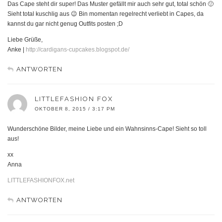
Das Cape steht dir super! Das Muster gefällt mir auch sehr gut, total schön 🙂
Sieht total kuschlig aus 😉 Bin momentan regelrecht verliebt in Capes, da
kannst du gar nicht genug Outfits posten ;D
Liebe Grüße,
Anke |
http://cardigans-cupcakes.blogspot.de/
ANTWORTEN
LITTLEFASHION FOX
OKTOBER 8, 2015 / 3:17 PM
Wunderschöne Bilder, meine Liebe und ein Wahnsinns-Cape! Sieht so toll
aus!
xx
Anna
LITTLEFASHIONFOX.net
ANTWORTEN