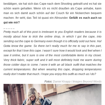
bestätigen, sie hat sich das Cape nach dem Shooting gekrallt und es hat sie
schön warm gehalten. Wenn ich es nicht draußen als Cape anhabe, kann
man es sich damit auch schön auf der Couch für ein Nickerchen bequem
machen. Ihr seht, das Teil ist quasi ein Allrounder.
Gefällt es euch auch so
gut wie mir?
_ _ _ _ _
Pretty much all of this post is irrelevant to you English readers because it is
mostly about how to trick the online shop, in which I got the cape, into
sending out the cape to Germany even though it is officially sold out here. Ha!
Gotta know the game. So there isn’t really much for me to say in this part,
except for that I love this cape. I wasn’t sure how it would look and feel when I
saw it online, but it sure is one of the most comfortable items in my closet.
Very thick fabric, super soft and it will most definitely hold me warm during
those colder days to come. I wore it with an all black outfit that matches the
current temperatures. But when wearing this cape, dropping temperatures
really don’t matter that much. I hope you enjoy this outfit as much as I do?
Fotos:
Daniel Knapp / Images Beyond Words