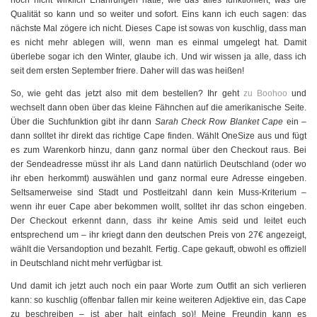
noch nicht wirklich Erfahrungen hatte, wie das alles funktioniert, was die
Qualität so kann und so weiter und sofort. Eins kann ich euch sagen: das
nächste Mal zögere ich nicht. Dieses Cape ist sowas von kuschlig, dass man
es nicht mehr ablegen will, wenn man es einmal umgelegt hat. Damit
überlebe sogar ich den Winter, glaube ich. Und wir wissen ja alle, dass ich
seit dem ersten September friere. Daher will das was heißen!
So, wie geht das jetzt also mit dem bestellen? Ihr geht
zu Boohoo
und
wechselt dann oben über das kleine Fähnchen auf die amerikanische Seite.
Über die Suchfunktion gibt ihr dann
Sarah Check Row Blanket Cape
ein –
dann solltet ihr direkt das richtige Cape finden. Wählt OneSize aus und fügt
es zum Warenkorb hinzu, dann ganz normal über den Checkout raus. Bei
der Sendeadresse müsst ihr als Land dann natürlich Deutschland (oder wo
ihr eben herkommt) auswählen und ganz normal eure Adresse eingeben.
Seltsamerweise sind Stadt und Postleitzahl dann kein Muss-Kriterium –
wenn ihr euer Cape aber bekommen wollt, solltet ihr das schon eingeben.
Der Checkout erkennt dann, dass ihr keine Amis seid und leitet euch
entsprechend um – ihr kriegt dann den deutschen Preis von 27€ angezeigt,
wählt die Versandoption und bezahlt. Fertig. Cape gekauft, obwohl es offiziell
in Deutschland nicht mehr verfügbar ist.
Und damit ich jetzt auch noch ein paar Worte zum Outfit an sich verlieren
kann: so kuschlig (offenbar fallen mir keine weiteren Adjektive ein, das Cape
zu beschreiben – ist aber halt einfach so)! Meine Freundin kann es