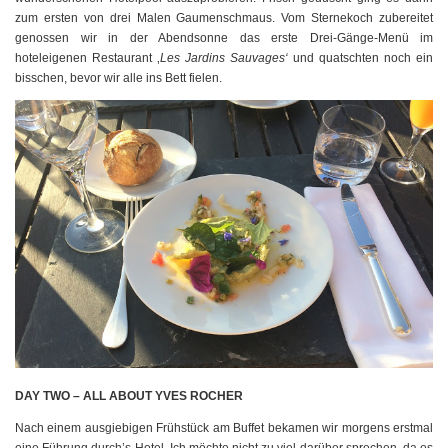
zum ersten von drei Malen Gaumenschmaus. Vom Sternekoch zubereitet
genossen wir in der Abendsonne das erste Drei-Gänge-Menü im
hoteleigenen Restaurant ‚
Les Jardins Sauvages‘
und quatschten noch ein
bisschen, bevor wir alle ins Bett fielen.
DAY TWO – ALL ABOUT YVES ROCHER
Nach einem ausgiebigen Frühstück am Buffet bekamen wir morgens erstmal
eine Führung durch’s Hotel. Ich möchte nicht zu viel darüber sprechen, da es