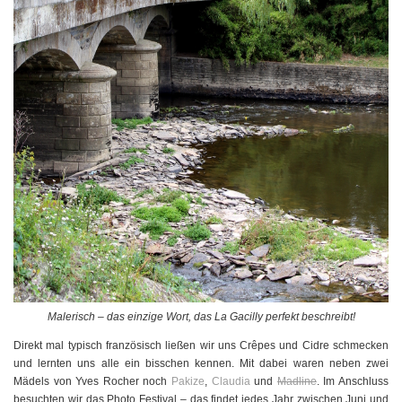
Malerisch – das einzige Wort, das La Gacilly perfekt beschreibt!
Direkt mal typisch französisch ließen wir uns Crêpes und Cidre schmecken
und lernten uns alle ein bisschen kennen. Mit dabei waren neben zwei
Mädels von Yves Rocher noch
Pakize
,
Claudia
und
Madline
. Im Anschluss
besuchten wir das Photo Festival – das findet jedes Jahr zwischen Juni und