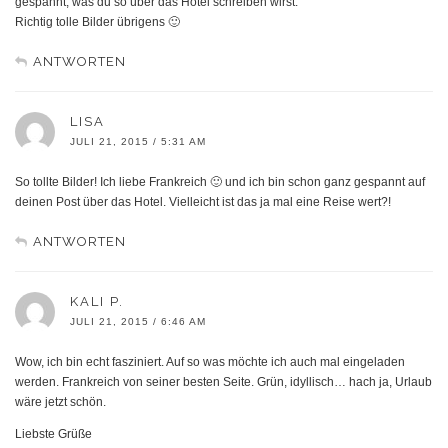
gespannt, was du so über das Hotel schreiben wirst.
Richtig tolle Bilder übrigens 🙂
ANTWORTEN
LISA
JULI 21, 2015 / 5:31 AM
So tollte Bilder! Ich liebe Frankreich 🙂 und ich bin schon ganz gespannt auf
deinen Post über das Hotel. Vielleicht ist das ja mal eine Reise wert?!
ANTWORTEN
KALI P.
JULI 21, 2015 / 6:46 AM
Wow, ich bin echt fasziniert. Auf so was möchte ich auch mal eingeladen
werden. Frankreich von seiner besten Seite. Grün, idyllisch… hach ja, Urlaub
wäre jetzt schön.
Liebste Grüße