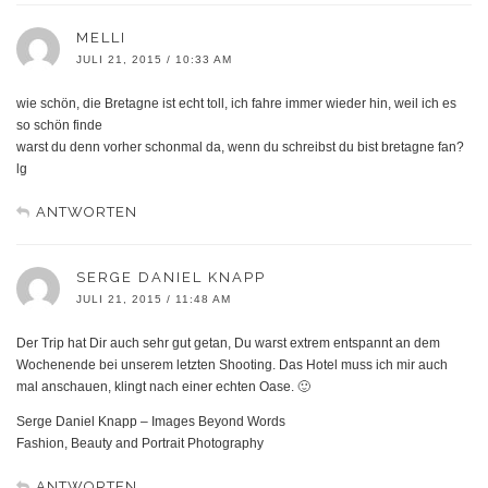
MELLI
JULI 21, 2015 / 10:33 AM
wie schön, die Bretagne ist echt toll, ich fahre immer wieder hin, weil ich es
so schön finde
warst du denn vorher schonmal da, wenn du schreibst du bist bretagne fan?
lg
ANTWORTEN
SERGE DANIEL KNAPP
JULI 21, 2015 / 11:48 AM
Der Trip hat Dir auch sehr gut getan, Du warst extrem entspannt an dem
Wochenende bei unserem letzten Shooting. Das Hotel muss ich mir auch
mal anschauen, klingt nach einer echten Oase. 🙂
Serge Daniel Knapp – Images Beyond Words
Fashion, Beauty and Portrait Photography
ANTWORTEN