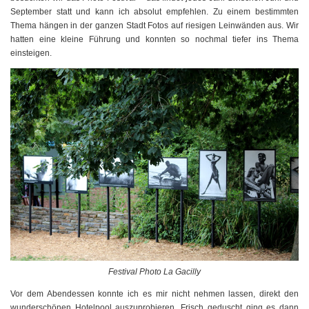
September statt und kann ich absolut empfehlen. Zu einem bestimmten
Thema hängen in der ganzen Stadt Fotos auf riesigen Leinwänden aus. Wir
hatten eine kleine Führung und konnten so nochmal tiefer ins Thema
einsteigen.
Festival Photo La Gacilly
Vor dem Abendessen konnte ich es mir nicht nehmen lassen, direkt den
wunderschönen Hotelpool auszuprobieren. Frisch geduscht ging es dann