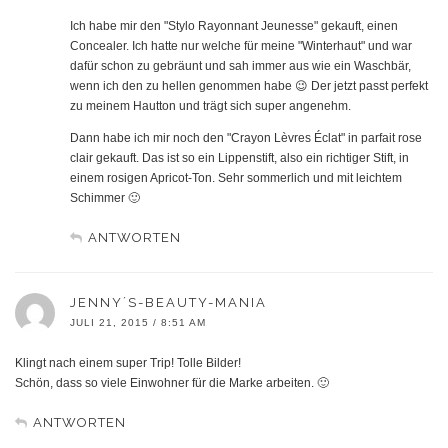
Ich habe mir den "Stylo Rayonnant Jeunesse" gekauft, einen
Concealer. Ich hatte nur welche für meine "Winterhaut" und war
dafür schon zu gebräunt und sah immer aus wie ein Waschbär,
wenn ich den zu hellen genommen habe 😉 Der jetzt passt perfekt
zu meinem Hautton und trägt sich super angenehm.
Dann habe ich mir noch den "Crayon Lèvres Éclat" in parfait rose
clair gekauft. Das ist so ein Lippenstift, also ein richtiger Stift, in
einem rosigen Apricot-Ton. Sehr sommerlich und mit leichtem
Schimmer 🙂
ANTWORTEN
JENNY´S-BEAUTY-MANIA
JULI 21, 2015 / 8:51 AM
Klingt nach einem super Trip! Tolle Bilder!
Schön, dass so viele Einwohner für die Marke arbeiten. 🙂
ANTWORTEN