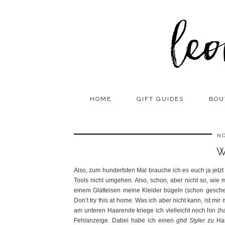
HOME
GIFT GUIDES
BOU
NO
W
Also, zum hundertsten Mal brauche ich es euch ja jetzt
Tools nicht umgehen. Also, schon, aber nicht so, wie 
einem Glätteisen meine Kleider bügeln (schon gesche
Don’t try this at home. Was ich aber nicht kann, ist mi
am unteren Haarende kriege ich vielleicht noch hin (h
Fehlanzeige. Dabei habe ich einen
ghd Styler
zu Hau