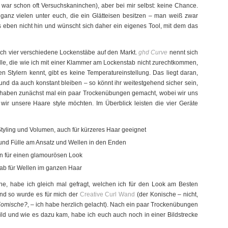
war schon oft Versuchskaninchen), aber bei mir selbst: keine Chance.
 ganz vielen unter euch, die ein Glätteisen besitzen – man weiß zwar
s eben nicht hin und wünscht sich daher ein eigenes Tool, mit dem das
eich vier verschiedene Lockenstäbe auf den Markt.
ghd Curve
nennt sich
alle, die wie ich mit einer Klammer am Lockenstab nicht zurechtkommen,
n Stylern kennt, gibt es keine Temperatureinstellung. Das liegt daran,
nd da auch konstant bleiben – so könnt ihr weitestgehend sicher sein,
ir haben zunächst mal ein paar Trockenübungen gemacht, wobei wir uns
wir unsere Haare style möchten. Im Überblick leisten die vier Geräte
tyling und Volumen, auch für kürzeres Haar geeignet
 und Fülle am Ansatz und Wellen in den Enden
n für einen glamourösen Look
ab für Wellen im ganzen Haar
e, habe ich gleich mal gefragt, welchen ich für den Look am Besten
nd so wurde es für mich der
Creative Curl Wand
(der Konische – nicht,
 Komische?
‚ – ich habe herzlich gelacht). Nach ein paar Trockenübungen
ild und wie es dazu kam, habe ich euch auch noch in einer Bildstrecke