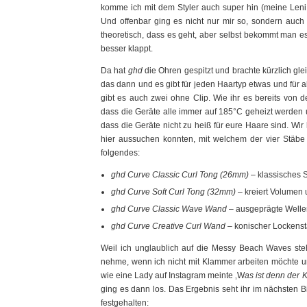
komme ich mit dem Styler auch super hin (meine Leni 
Und offenbar ging es nicht nur mir so, sondern auch
theoretisch, dass es geht, aber selbst bekommt man e
besser klappt.
Da hat
ghd
die Ohren gespitzt und brachte kürzlich gl
das dann und es gibt für jeden Haartyp etwas und für 
gibt es auch zwei ohne Clip. Wie ihr es bereits von de
dass die Geräte alle immer auf 185°C geheizt werden u
dass die Geräte nicht zu heiß für eure Haare sind. W
hier aussuchen konnten, mit welchem der vier Stäbe 
folgendes:
ghd Curve Classic Curl Tong (26mm)
– klassisches S
ghd Curve Soft Curl Tong (32mm)
– kreiert Volumen
ghd Curve Classic Wave Wand
– ausgeprägte Welle
ghd Curve Creative Curl Wand
– konischer Lockenst
Weil ich unglaublich auf die Messy Beach Waves steh
nehme, wenn ich nicht mit Klammer arbeiten möchte u
wie eine Lady auf Instagram meinte ‚W
as ist denn der
ging es dann los. Das Ergebnis seht ihr im nächsten B
festgehalten: