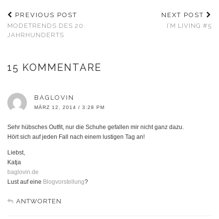
PREVIOUS POST
NEXT POST
MODETRENDS DES 20.
I’M LIVING #5
JAHRHUNDERTS
15 KOMMENTARE
BAGLOVIN
MÄRZ 12, 2014 / 3:28 PM
Sehr hübsches Outfit, nur die Schuhe gefallen mir nicht ganz dazu.
Hört sich auf jeden Fall nach einem lustigen Tag an!
Liebst,
Katja
baglovin.de
Lust auf eine
Blogvorstellung
?
ANTWORTEN