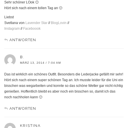
Sehr schöner LOok 🙂
Hört sich nach einem tollen Tag an 🙂
Liebst
Svetlana von
Lavender Star
//
BlogLovin
//
Instagram
//
Faceboook
ANTWORTEN
B.
MÄRZ 13, 2014 / 7:04 AM
Das ist wirklich ein schönes Outfit. Besonders die Lederjacke gefällt mir sehr!
Hört sich nach einem super schönen Tag an. Ich musste leider für die Uni ein
bisschen was wegarbeiten und konnte so das schöne Wetter gar nicht richtig
genießen. Hoffentlich bleibt es aber noch ein bisschen so, damit ich das
noch nachholen kann 🙂
ANTWORTEN
KRISTINA