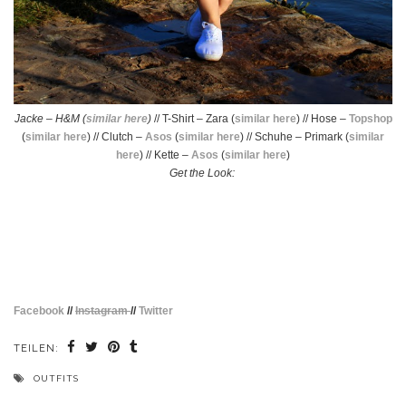
Jacke – H&M (
similar here
)
// T-Shirt – Zara (
similar here
) // Hose –
Topshop
(
similar here
) // Clutch –
Asos
(
similar here
) // Schuhe – Primark (
similar
here
) // Kette –
Asos
(
similar here
)
Get the Look:
Facebook
//
Instagram
//
Twitter
TEILEN:
OUTFITS