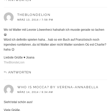
THEBLONDELION
MÄRZ 13, 2014 / 7:58 PM
Wo ist Walter mit Leonie Löwenherz hahahah ich musste gerade so lachen
😀
Würd ich definitiv spielen haha…hab so ein Buch auf Französisch noch
irgendwo rumfahren..da ist Walter aber nicht Walter sondern Où est Charlie?
haha 😉
Liebste Grüße ♥ Joana
TheBlondeLion
ANTWORTEN
WHO IS MOCCA? BY VERENA-ANNABELLA
MÄRZ 14, 2014 / 9:34 AM
Sieht total schön aus!
Viele Grüße,