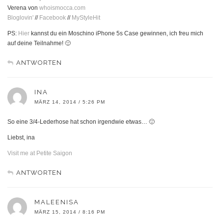
Verena von
whoismocca.com
Bloglovin'
//
Facebook
//
MyStyleHit
PS:
Hier
kannst du ein Moschino iPhone 5s Case gewinnen, ich freu mich
auf deine Teilnahme! 🙂
ANTWORTEN
INA
MÄRZ 14, 2014 / 5:26 PM
So eine 3/4-Lederhose hat schon irgendwie etwas… 🙂
Liebst, ina
Visit me at Petite Saigon
ANTWORTEN
MALEENISA
MÄRZ 15, 2014 / 8:16 PM