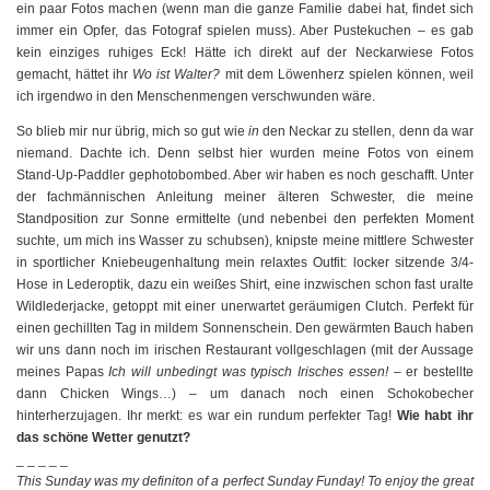
ein paar Fotos machen (wenn man die ganze Familie dabei hat, findet sich
immer ein Opfer, das Fotograf spielen muss). Aber Pustekuchen – es gab
kein einziges ruhiges Eck! Hätte ich direkt auf der Neckarwiese Fotos
gemacht, hättet ihr
Wo ist Walter?
mit dem Löwenherz spielen können, weil
ich irgendwo in den Menschenmengen verschwunden wäre.
So blieb mir nur übrig, mich so gut wie
in
den Neckar zu stellen, denn da war
niemand. Dachte ich. Denn selbst hier wurden meine Fotos von einem
Stand-Up-Paddler gephotobombed. Aber wir haben es noch geschafft. Unter
der fachmännischen Anleitung meiner älteren Schwester, die meine
Standposition zur Sonne ermittelte (und nebenbei den perfekten Moment
suchte, um mich ins Wasser zu schubsen), knipste meine mittlere Schwester
in sportlicher Kniebeugenhaltung mein relaxtes Outfit: locker sitzende 3/4-
Hose in Lederoptik, dazu ein weißes Shirt, eine inzwischen schon fast uralte
Wildlederjacke, getoppt mit einer unerwartet geräumigen Clutch. Perfekt für
einen gechillten Tag in mildem Sonnenschein. Den gewärmten Bauch haben
wir uns dann noch im irischen Restaurant vollgeschlagen (mit der Aussage
meines Papas
Ich will unbedingt was typisch Irisches essen!
– er bestellte
dann Chicken Wings…) – um danach noch einen Schokobecher
hinterherzujagen. Ihr merkt: es war ein rundum perfekter Tag!
Wie habt ihr
das schöne Wetter genutzt?
_ _ _ _ _
This Sunday was my definiton of a perfect Sunday Funday! To enjoy the great