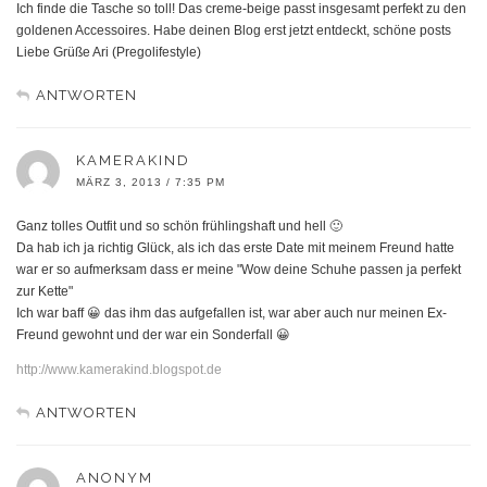
Ich finde die Tasche so toll! Das creme-beige passt insgesamt perfekt zu den
goldenen Accessoires. Habe deinen Blog erst jetzt entdeckt, schöne posts
Liebe Grüße Ari (Pregolifestyle)
ANTWORTEN
KAMERAKIND
MÄRZ 3, 2013 / 7:35 PM
Ganz tolles Outfit und so schön frühlingshaft und hell 🙂
Da hab ich ja richtig Glück, als ich das erste Date mit meinem Freund hatte
war er so aufmerksam dass er meine "Wow deine Schuhe passen ja perfekt
zur Kette"
Ich war baff 😀 das ihm das aufgefallen ist, war aber auch nur meinen Ex-
Freund gewohnt und der war ein Sonderfall 😀
http://www.kamerakind.blogspot.de
ANTWORTEN
ANONYM