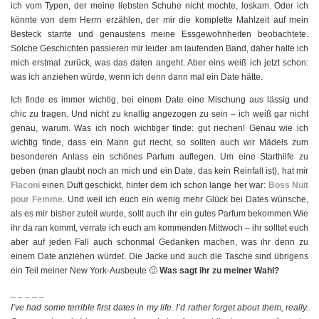
ich vom Typen, der meine liebsten Schuhe nicht mochte, loskam. Oder ich
könnte von dem Herrn erzählen, der mir die komplette Mahlzeit auf mein
Besteck starrte und genaustens meine Essgewohnheiten beobachtete.
Solche Geschichten passieren mir leider am laufenden Band, daher halte ich
mich erstmal zurück, was das daten angeht. Aber eins weiß ich jetzt schon:
was ich anziehen würde, wenn ich denn dann mal ein Date hätte.
Ich finde es immer wichtig, bei einem Date eine Mischung aus lässig und
chic zu tragen. Und nicht zu knallig angezogen zu sein – ich weiß gar nicht
genau, warum. Was ich noch wichtiger finde: gut riechen! Genau wie ich
wichtig finde, dass ein Mann gut riecht, so sollten auch wir Mädels zum
besonderen Anlass ein schönes Parfum auflegen. Um eine Starthilfe zu
geben (man glaubt noch an mich und ein Date, das kein Reinfall ist), hat mir
Flaconi
einen Duft geschickt, hinter dem ich schon lange her war:
Boss Nuit
pour Femme
. Und weil ich euch ein wenig mehr Glück bei Dates wünsche,
als es mir bisher zuteil wurde, sollt auch ihr ein gutes Parfum bekommen.Wie
ihr da ran kommt, verrate ich euch am kommenden Mittwoch – ihr solltet euch
aber auf jeden Fall auch schonmal Gedanken machen, was ihr denn zu
einem Date anziehen würdet. Die Jacke und auch die Tasche sind übrigens
ein Teil meiner New York-Ausbeute 🙂
Was sagt ihr zu meiner Wahl?
_ _ _ _ _
I’ve had some terrible first dates in my life. I’d rather forget about them, really.