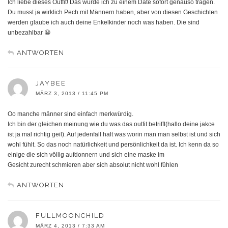
Ich liebe dieses Outfit! Das würde ich zu einem Date sofort genauso tragen.
Du musst ja wirklich Pech mit Männern haben, aber von diesen Geschichten
werden glaube ich auch deine Enkelkinder noch was haben. Die sind
unbezahlbar 😀
ANTWORTEN
JAYBEE
MÄRZ 3, 2013 / 11:45 PM
Oo manche männer sind einfach merkwürdig.
Ich bin der gleichen meinung wie du was das outfit betrifft(hallo deine jakce
ist ja mal richtig geil). Auf jedenfall halt was worin man man selbst ist und sich
wohl fühlt. So das noch natürlichkeit und persönlichkeit da ist. Ich kenn da so
einige die sich völlig aufdonnern und sich eine maske im
Gesicht zurecht schmieren aber sich absolut nicht wohl fühlen
ANTWORTEN
FULLMOONCHILD
MÄRZ 4, 2013 / 7:33 AM