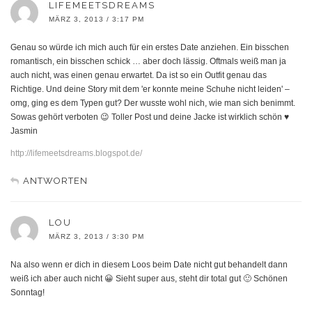
LIFEMEETSDREAMS
MÄRZ 3, 2013 / 3:17 PM
Genau so würde ich mich auch für ein erstes Date anziehen. Ein bisschen
romantisch, ein bisschen schick … aber doch lässig. Oftmals weiß man ja
auch nicht, was einen genau erwartet. Da ist so ein Outfit genau das
Richtige. Und deine Story mit dem 'er konnte meine Schuhe nicht leiden' –
omg, ging es dem Typen gut? Der wusste wohl nich, wie man sich benimmt.
Sowas gehört verboten 😉 Toller Post und deine Jacke ist wirklich schön ♥
Jasmin
http://lifemeetsdreams.blogspot.de/
ANTWORTEN
LOU
MÄRZ 3, 2013 / 3:30 PM
Na also wenn er dich in diesem Loos beim Date nicht gut behandelt dann
weiß ich aber auch nicht 😀 Sieht super aus, steht dir total gut 🙂 Schönen
Sonntag!