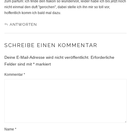
zum parfum: ich finde den flakon so wundervoll, leider habe ich bis jetzt noch
nicht einmal den duft "gerochen", dabei stelle ich ihn mir so toll vor,
hoffentlich komm ich bald mal dazu.
ANTWORTEN
SCHREIBE EINEN KOMMENTAR
Deine E-Mail-Adresse wird nicht veröffentlicht.
Erforderliche
Felder sind mit
*
markiert
Kommentar
*
Name
*