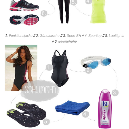
1.
Funktionsjacke
// 2.
Gürteltasche
// 3.
Sport-BH
// 4.
Sporttop
// 5.
Lauftights
// 6.
Laufschuhe