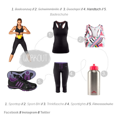
1.
Badeanzug
// 2.
Schwimmbrille
// 3.
Duschgel
// 4. Handtuch // 5.
Badeschuhe
1.
Sporttop
// 2.
Sport-BH
// 3.
Trinkflasche
// 4.
Sporttights
// 5.
Fitnessschuhe
Facebook
//
Instagram
//
Twitter