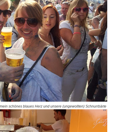
mein schönes blaues Herz und unsere (ungewollten) Schnurrbärte