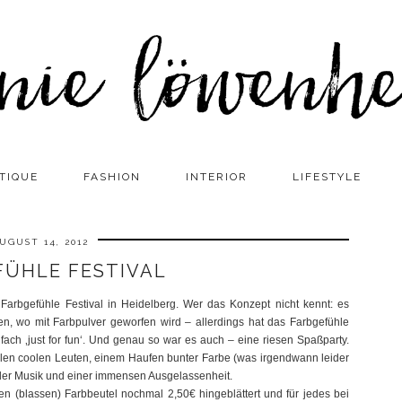
TIQUE
FASHION
INTERIOR
LIFESTYLE
UGUST 14, 2012
FÜHLE FESTIVAL
arbgefühle Festival in Heidelberg. Wer das Konzept nicht kennt: es
dien, wo mit Farbpulver geworfen wird – allerdings hat das Farbgefühle
infach ‚just for fun‘. Und genau so war es auch – eine riesen Spaßparty.
ielen coolen Leuten, einem Haufen bunter Farbe (was irgendwann leider
er Musik und einer immensen Ausgelassenheit.
den (blassen) Farbbeutel nochmal 2,50€ hingeblättert und für jedes bei