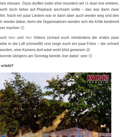
en müssen. Dazu durften (oder eher mussten) wir U-Jean live erleben,
wohl doch lieber auf Playback wechseln sollte – das war dann zwar
ür ihn. Nach ein paar Liedern war er dann aber auch wieder weg und den
ich wieder dabei, denn die Organisatoren werden sich die Kritik bestimmt
sser machen 🙂
 euch
hier
und
hier
Videos (schaut euch mindestens die ersten paar
rbe in die Luft schmeißt!) und zeige euch ein paar Fotos – die schnell
wurden, eine Kamera dort wäre wohl blöd gewesen 😉
konnte übrigens am Sonntag bereits ‚live dabei‘ sein 🙂
n erlebt?