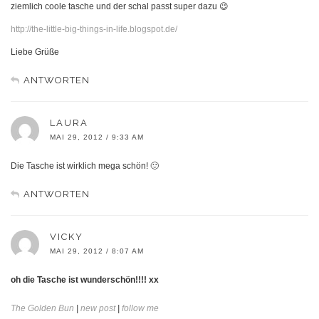
ziemlich coole tasche und der schal passt super dazu 😉
http://the-little-big-things-in-life.blogspot.de/
Liebe Grüße
ANTWORTEN
LAURA
MAI 29, 2012 / 9:33 AM
Die Tasche ist wirklich mega schön! 🙂
ANTWORTEN
VICKY
MAI 29, 2012 / 8:07 AM
oh die Tasche ist wunderschön!!!! xx
The Golden Bun
|
new post
|
follow me