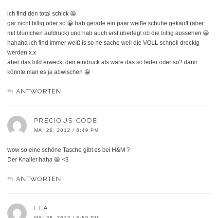
ich find den total schick 😀
gar nicht billig oder so 😀 hab gerade ein paar weiße schuhe gekauft (aber
mit blümchen aufdruck) und hab auch erst überlegt ob die billig aussehen 😀
hahaha ich find immer weiß is so ne sache weil die VOLL schnell dreckig
werden x.x
aber das bild erweckt den eindruck als wäre das so leder oder so? dann
könnte man es ja abwischen 😀
ANTWORTEN
PRECIOUS-CODE
MAI 28, 2012 / 6:49 PM
wow so eine schöne Tasche gibt es bei H&M ?
Der Knaller haha 😀 <3
ANTWORTEN
LEA
MAI 28, 2012 / 6:50 PM