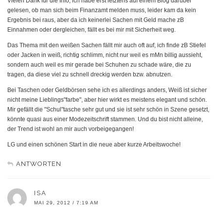
Vielen Dank für die Info, ich habe erst letztens auf einem Blog darüber
gelesen, ob man sich beim Finanzamt melden muss, leider kam da kein
Ergebnis bei raus, aber da ich keinerlei Sachen mit Geld mache zB
Einnahmen oder dergleichen, fällt es bei mir mit Sicherheit weg.
Das Thema mit den weißen Sachen fällt mir auch oft auf, ich finde zB Stiefel
oder Jacken in weiß, richtig schlimm, nicht nur weil es mMn billig aussieht,
sondern auch weil es mir gerade bei Schuhen zu schade wäre, die zu
tragen, da diese viel zu schnell dreckig werden bzw. abnutzen.
Bei Taschen oder Geldbörsen sehe ich es allerdings anders, Weiß ist sicher
nicht meine Lieblings"farbe", aber hier wirkt es meistens elegant und schön.
Mir gefällt die "Schul"tasche sehr gut und sie ist sehr schön in Szene gesetzt,
könnte quasi aus einer Modezeitschrift stammen. Und du bist nicht alleine,
der Trend ist wohl an mir auch vorbeigegangen!
LG und einen schönen Start in die neue aber kurze Arbeitswoche!
ANTWORTEN
ISA
MAI 29, 2012 / 7:19 AM