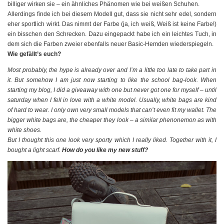
billiger wirken sie – ein ähnliches Phänomen wie bei weißen Schuhen.
Allerdings finde ich bei diesem Modell gut, dass sie nicht sehr edel, sondern
eher sportlich wirkt. Das nimmt der Farbe (ja, ich weiß, Weiß ist keine Farbe!)
ein bisschen den Schrecken. Dazu eingepackt habe ich ein leichtes Tuch, in
dem sich die Farben zweier ebenfalls neuer Basic-Hemden wiederspiegeln.
Wie gefällt’s euch?
Most probably, the hype is already over and I’m a little too late to take part in
it. But somehow I am just now starting to like the school bag-look. When
starting my blog, I did a giveaway with one but never got one for myself – until
saturday when I fell in love with a white model. Usually, white bags are kind
of hard to wear. I only own very small models that can’t even fit my wallet. The
bigger white bags are, the cheaper they look – a similar phenonemon as with
white shoes.
But I thought this one look very sporty which I really liked. Together with it, I
bought a light scarf.
How do you like my new stuff?