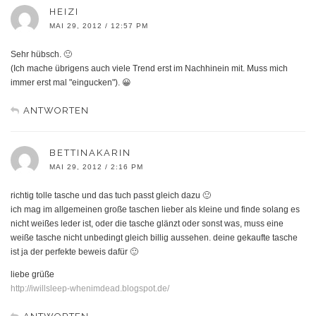
HEIZI
MAI 29, 2012 / 12:57 PM
Sehr hübsch. 🙂
(Ich mache übrigens auch viele Trend erst im Nachhinein mit. Muss mich
immer erst mal "eingucken"). 😀
ANTWORTEN
BETTINAKARIN
MAI 29, 2012 / 2:16 PM
richtig tolle tasche und das tuch passt gleich dazu 🙂
ich mag im allgemeinen große taschen lieber als kleine und finde solang es
nicht weißes leder ist, oder die tasche glänzt oder sonst was, muss eine
weiße tasche nicht unbedingt gleich billig aussehen. deine gekaufte tasche
ist ja der perfekte beweis dafür 🙂
liebe grüße
http://iwillsleep-whenimdead.blogspot.de/