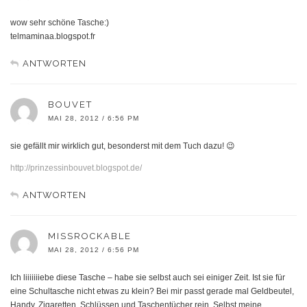
wow sehr schöne Tasche:)
telmaminaa.blogspot.fr
ANTWORTEN
BOUVET
MAI 28, 2012 / 6:56 PM
sie gefällt mir wirklich gut, besonderst mit dem Tuch dazu! 😉
http://prinzessinbouvet.blogspot.de/
ANTWORTEN
MISSROCKABLE
MAI 28, 2012 / 6:56 PM
Ich liiiiiiiebe diese Tasche – habe sie selbst auch sei einiger Zeit. Ist sie für
eine Schultasche nicht etwas zu klein? Bei mir passt gerade mal Geldbeutel,
Handy, Zigaretten, Schlüssen und Taschentücher rein. Selbst meine