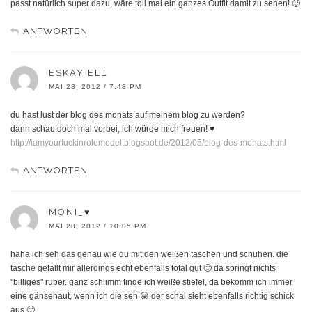
passt natürlich super dazu, wäre toll mal ein ganzes Outfit damit zu sehen! 🙂
ANTWORTEN
ESKAY ELL
MAI 28, 2012 / 7:48 PM
du hast lust der blog des monats auf meinem blog zu werden?
dann schau doch mal vorbei, ich würde mich freuen! ♥
http://iamyourfuckinrolemodel.blogspot.de/2012/05/blog-des-monats.html
ANTWORTEN
MONI_♥
MAI 28, 2012 / 10:05 PM
haha ich seh das genau wie du mit den weißen taschen und schuhen. die
tasche gefällt mir allerdings echt ebenfalls total gut 🙂 da springt nichts
"billiges" rüber. ganz schlimm finde ich weiße stiefel, da bekomm ich immer
eine gänsehaut, wenn ich die seh 😀 der schal sieht ebenfalls richtig schick
aus 🙂