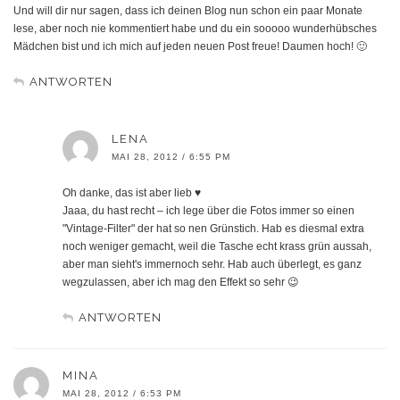
Und will dir nur sagen, dass ich deinen Blog nun schon ein paar Monate
lese, aber noch nie kommentiert habe und du ein sooooo wunderhübsches
Mädchen bist und ich mich auf jeden neuen Post freue! Daumen hoch! 🙂
ANTWORTEN
LENA
MAI 28, 2012 / 6:55 PM
Oh danke, das ist aber lieb ♥
Jaaa, du hast recht – ich lege über die Fotos immer so einen
"Vintage-Filter" der hat so nen Grünstich. Hab es diesmal extra
noch weniger gemacht, weil die Tasche echt krass grün aussah,
aber man sieht's immernoch sehr. Hab auch überlegt, es ganz
wegzulassen, aber ich mag den Effekt so sehr 😉
ANTWORTEN
MINA
MAI 28, 2012 / 6:53 PM