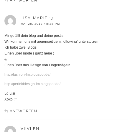
ANTWORTEN
LISA-MARIE :3
MAI 28, 2012 / 8:28 PM
Mir gefällt dein blog und deine post’s.
Wir könnten uns mit gegenseitigem ‚following’ unterstützen.
Ich habe zwei Blogs :
Einen über mode ( ganz neue )
&
Einen über das Design von Fingernägeln.
http://fashion-lm.blogspot.de/
http://perfektdesign-lm.blogspot.de/
Lg Lisi
Xoxo :’*
ANTWORTEN
VIIVIIEN