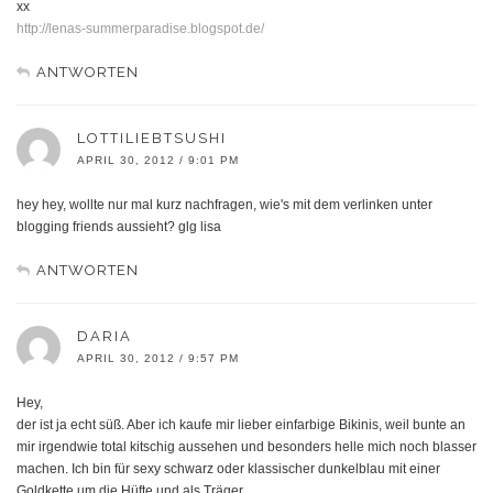
xx
http://lenas-summerparadise.blogspot.de/
ANTWORTEN
LOTTILIEBTSUSHI
APRIL 30, 2012 / 9:01 PM
hey hey, wollte nur mal kurz nachfragen, wie's mit dem verlinken unter
blogging friends aussieht? glg lisa
ANTWORTEN
DARIA
APRIL 30, 2012 / 9:57 PM
Hey,
der ist ja echt süß. Aber ich kaufe mir lieber einfarbige Bikinis, weil bunte an
mir irgendwie total kitschig aussehen und besonders helle mich noch blasser
machen. Ich bin für sexy schwarz oder klassischer dunkelblau mit einer
Goldkette um die Hüfte und als Träger.