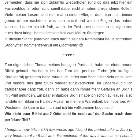
vermeiden, dass sie sich zukünftig wiederholen (und ob das jetzt hier ein
Fashionblog ist oder nicht, spielt dabei nicht annähernd irgendeine Rolle!).
Viele meiner Lesern sind nun mal in einem Alter, in dem man nicht immer
genau drüber nachdenkt was man macht und welche Folgen das haben
kann und daher bin ich froh, wenn der Post auch nur einen einzigen von
euch dazu bringt, beim nächsten Mal zwei Mal zu überlegen.
In diesem Sinne: jeder von euch darf in seinem Kommentar heute schreiben
„
Anonymer Kommentierer ist ein Blödmann!
“ 😉
~ ♥♥♥ ~
Zum eigentlichen Thema meines heutigen Posts: ich habe mir einen neuen
Bikini gekauft. Nachdem ich bei Zara die perfekte Farbe (ein kräftiges
Korallenrot) gefunden hatte, wurde ich leider vom Schnitt her sehr enttäuscht
und musste das gute Stück wieder zurückschicken. Im Endeffekt bin ich
darüber aber ganz froh, dann ich habe dann immer mehr Gefallen an Bikinis
mit Print gefunden. Ein paar einfarbige Bikinis habe ich schon zu Hause, also
landete ein Bikini im Paisley-Muster in meinem Warenkorb bei Topshop. Am
Wochenende kam er dann an und ich bin vollkommen begeistert!
Wie sieht euer Bikini aus? Oder seid ihr noch auf der Suche nach dem
perfekten Teil?
I bought a new bikini 🙂 A few weeks ago I found the perfect color at Zara (a
very brigth coral red) but was disappointed of the way it was cut so I sent it