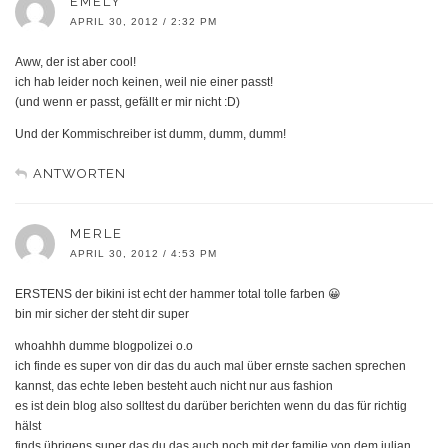
EMELY
APRIL 30, 2012 / 2:32 PM
Aww, der ist aber cool!
ich hab leider noch keinen, weil nie einer passt!
(und wenn er passt, gefällt er mir nicht :D)
Und der Kommischreiber ist dumm, dumm, dumm!
ANTWORTEN
MERLE
APRIL 30, 2012 / 4:53 PM
ERSTENS der bikini ist echt der hammer total tolle farben 😀
bin mir sicher der steht dir super
whoahhh dumme blogpolizei o.o
ich finde es super von dir das du auch mal über ernste sachen sprechen
kannst, das echte leben besteht auch nicht nur aus fashion
es ist dein blog also solltest du darüber berichten wenn du das für richtig
hälst
finds übrigens super das du das auch noch mit der familie von dem julian