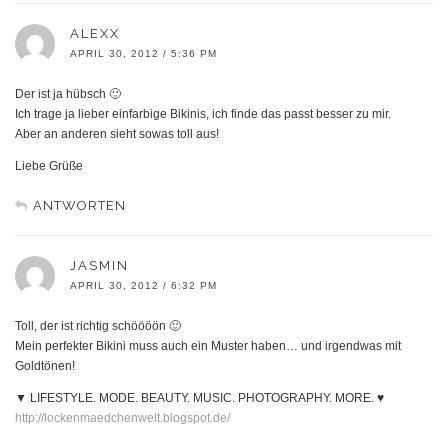
ALEXX
APRIL 30, 2012 / 5:36 PM
Der ist ja hübsch 🙂
Ich trage ja lieber einfarbige Bikinis, ich finde das passt besser zu mir.
Aber an anderen sieht sowas toll aus!
Liebe Grüße
ANTWORTEN
JASMIN
APRIL 30, 2012 / 6:32 PM
Toll, der ist richtig schöööön 🙂
Mein perfekter Bikini muss auch ein Muster haben… und irgendwas mit
Goldtönen!
▼ LIFESTYLE. MODE. BEAUTY. MUSIC. PHOTOGRAPHY. MORE. ♥
http://lockenmaedchenwelt.blogspot.de/