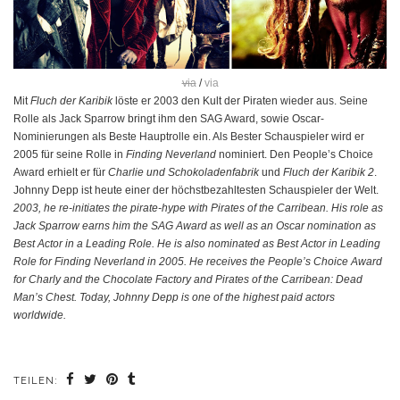
via
/
via
Mit
Fluch der Karibik
löste er 2003 den Kult der Piraten wieder aus. Seine
Rolle als Jack Sparrow bringt ihm den SAG Award, sowie Oscar-
Nominierungen als Beste Hauptrolle ein. Als Bester Schauspieler wird er
2005 für seine Rolle in
Finding Neverland
nominiert. Den People’s Choice
Award erhielt er für
Charlie und Schokoladenfabrik
und
Fluch der Karibik 2
.
Johnny Depp ist heute einer der höchstbezahltesten Schauspieler der Welt.
2003, he re-initiates the pirate-hype with Pirates of the Carribean. His role as
Jack Sparrow earns him the SAG Award as well as an Oscar nomination as
Best Actor in a Leading Role. He is also nominated as Best Actor in Leading
Role for Finding Neverland in 2005. He receives the People’s Choice Award
for Charly and the Chocolate Factory and Pirates of the Carribean: Dead
Man’s Chest. Today, Johnny Depp is one of the highest paid actors
worldwide.
TEILEN: