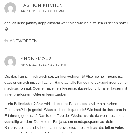
FASHION KITCHEN
APRIL 11, 2012 / 8:11 PM
ahh ich liebe johnny depp einfach! wahnsinn wie viele frauen er schon hatte!
😀
ANTWORTEN
ANONYMOUS
APRIL 11, 2012 / 10:36 PM
Du, das frag ich mich auch seit wir hier wohnen 😀 Also meine Theorie ist,
dass er einfach mit der flachen Hand auf alle Klingeln drückt und irgendeiner
macht schon auf. Oder er hat einen Riesenschlüsselbund für alle Häuser mit
Innenbriefkästen. Oder er kann zaubern.
…ein Ballonladen? Also wirklich nur mit Ballons und evtl. ein bisschen
Feierkram? Ist ja genial. Wusste ich noch gar nicht! Wie hast du das denn in
Erfahrung gebracht? Das ist der Tipp der Woche, werde da wohl auch bald
vorstellig werden. Danke dir!!! Bin ja schon mordsgespannt auf dein
Ballonshooting und schon mal prophylaktisch neidisch auf die tollen Fotos,