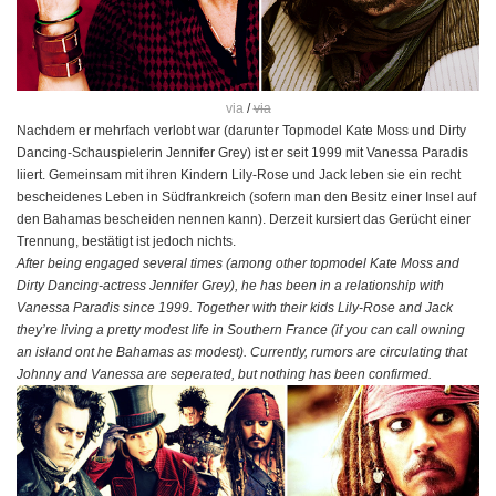
via
/
via
Nachdem er mehrfach verlobt war (darunter Topmodel Kate Moss und Dirty
Dancing-Schauspielerin Jennifer Grey) ist er seit 1999 mit Vanessa Paradis
liiert. Gemeinsam mit ihren Kindern Lily-Rose und Jack leben sie ein recht
bescheidenes Leben in Südfrankreich (sofern man den Besitz einer Insel auf
den Bahamas bescheiden nennen kann). Derzeit kursiert das Gerücht einer
Trennung, bestätigt ist jedoch nichts.
After being engaged several times (among other topmodel Kate Moss and
Dirty Dancing-actress Jennifer Grey), he has been in a relationship with
Vanessa Paradis since 1999. Together with their kids Lily-Rose and Jack
they’re living a pretty modest life in Southern France (if you can call owning
an island ont he Bahamas as modest). Currently, rumors are circulating that
Johnny and Vanessa are seperated, but nothing has been confirmed.