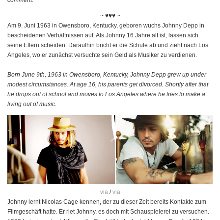
comment.
~ ♥♥♥ ~
Am 9. Juni 1963 in Owensboro, Kentucky, geboren wuchs Johnny Depp in
bescheidenen Verhältnissen auf. Als Johnny 16 Jahre alt ist, lassen sich
seine Eltern scheiden. Daraufhin bricht er die Schule ab und zieht nach Los
Angeles, wo er zunächst versuchte sein Geld als Musiker zu verdienen.
Born June 9th, 1963 in Owensboro, Kentucky, Johnny Depp grew up under
modest circumstances. At age 16, his parents get divorced. Shortly after that
he drops out of school and moves to Los Angeles where he tries to make a
living out of music.
via
/
via
Johnny lernt Nicolas Cage kennen, der zu dieser Zeit bereits Kontakte zum
Filmgeschäft hatte. Er riet Johnny, es doch mit Schauspielerei zu versuchen.