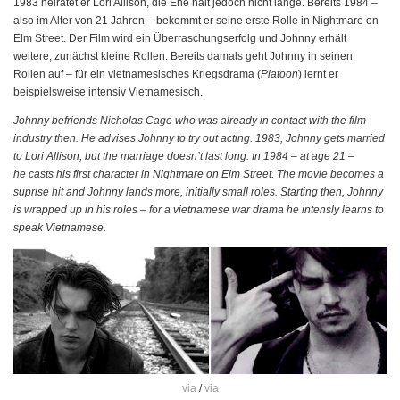
1983 heiratet er Lori Allison, die Ehe hält jedoch nicht lange. Bereits 1984 –
also im Alter von 21 Jahren – bekommt er seine erste Rolle in Nightmare on
Elm Street. Der Film wird ein Überraschungserfolg und Johnny erhält
weitere, zunächst kleine Rollen. Bereits damals geht Johnny in seinen
Rollen auf – für ein vietnamesisches Kriegsdrama (
Platoon
) lernt er
beispielsweise intensiv Vietnamesisch.
Johnny befriends Nicholas Cage who was already in contact with the film
industry then. He advises Johnny to try out acting. 1983, Johnny gets married
to Lori Allison, but the marriage doesn’t last long. In 1984 – at age 21 –
he casts his first character in Nightmare on Elm Street. The movie becomes a
suprise hit and Johnny lands more, initially small roles. Starting then, Johnny
is wrapped up in his roles – for a vietnamese war drama he intensly learns to
speak Vietnamese.
via
/
via