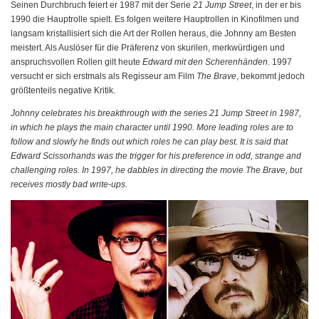
Seinen Durchbruch feiert er 1987 mit der Serie
21 Jump Street
, in der er bis
1990 die Hauptrolle spielt. Es folgen weitere Hauptrollen in Kinofilmen und
langsam kristallisiert sich die Art der Rollen heraus, die Johnny am Besten
meistert. Als Auslöser für die Präferenz von skurilen, merkwürdigen und
anspruchsvollen Rollen gilt heute
Edward mit den Scherenhänden
. 1997
versucht er sich erstmals als Regisseur am Film
The Brave
, bekommt jedoch
größtenteils negative Kritik.
Johnny celebrates his breakthrough with the series 21 Jump Street in 1987,
in which he plays the main character until 1990. More leading roles are to
follow and slowly he finds out which roles he can play best. It is said that
Edward Scissorhands was the trigger for his preference in odd, strange and
challenging roles. In 1997, he dabbles in directing the movie The Brave, but
receives mostly bad write-ups.