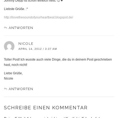
Johnny Depp ist schon wirklich heiß. 🙂 ♥
Liebste Grüße. :*
http://ilovethesoundofyourheartbeat.blogspot.de/
ANTWORTEN
NICOLE
APRIL 14, 2012 / 3:37 AM
Toller Post! Ich wusste auch viele Dinge, die du in deinem Post geschrieben
hast, noch nicht!
Liebe Grüße,
Nicole
ANTWORTEN
SCHREIBE EINEN KOMMENTAR