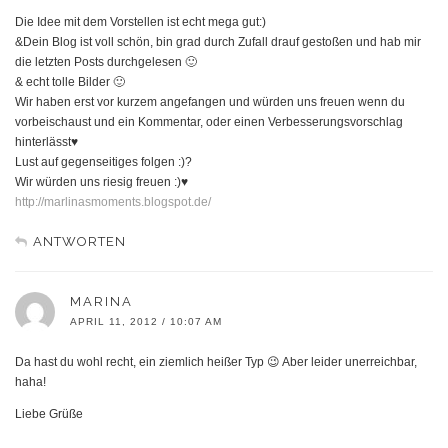
Die Idee mit dem Vorstellen ist echt mega gut:)
&Dein Blog ist voll schön, bin grad durch Zufall drauf gestoßen und hab mir
die letzten Posts durchgelesen 🙂
& echt tolle Bilder 🙂
Wir haben erst vor kurzem angefangen und würden uns freuen wenn du
vorbeischaust und ein Kommentar, oder einen Verbesserungsvorschlag
hinterlässt♥
Lust auf gegenseitiges folgen :)?
Wir würden uns riesig freuen :)♥
http://marlinasmoments.blogspot.de/
ANTWORTEN
MARINA
APRIL 11, 2012 / 10:07 AM
Da hast du wohl recht, ein ziemlich heißer Typ 😉 Aber leider unerreichbar,
haha!
Liebe Grüße