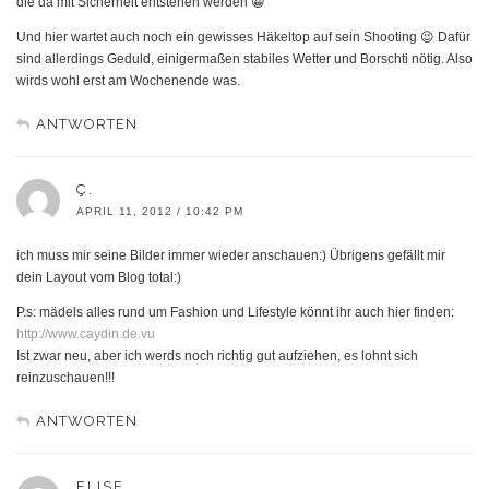
die da mit Sicherheit entstehen werden 😀
Und hier wartet auch noch ein gewisses Häkeltop auf sein Shooting 😉 Dafür
sind allerdings Geduld, einigermaßen stabiles Wetter und Borschti nötig. Also
wirds wohl erst am Wochenende was.
ANTWORTEN
Ç.
APRIL 11, 2012 / 10:42 PM
ich muss mir seine Bilder immer wieder anschauen:) Übrigens gefällt mir
dein Layout vom Blog total:)
P.s: mädels alles rund um Fashion und Lifestyle könnt ihr auch hier finden:
http://www.caydin.de.vu
Ist zwar neu, aber ich werds noch richtig gut aufziehen, es lohnt sich
reinzuschauen!!!
ANTWORTEN
ELISE