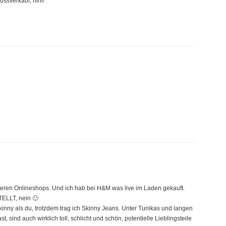
ussverkauf, hihi!
ren Onlineshops. Und ich hab bei H&M was live im Laden gekauft.
TELLT, nein 🙂
inny als du, trotzdem trag ich Skinny Jeans. Unter Tunikas und langen
, sind auch wirklich toll, schlicht und schön, potentielle Lieblingsteile