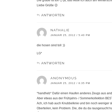
Die graue ist toll 🙂 ja, das liebe ich auch am Winterschl
Liebe Grüße 😉
ANTWORTEN
NATHALIE
JANUAR 25, 2012 / 5:40 PM
die hosen sind toll :))
LG*
ANTWORTEN
ANONYMOUS
JANUAR 25, 2012 / 6:35 PM
*handheb* Dafür einen Haufen anderes Zeugs aus ande
Aber etwas aus der Frühjahrs- / Sommerkollektion BES
Ach, ich hab auch Knubbelknie und bin noch weniger sk
Oberteilen, kein Problem. Die, die du da rausgesucht hast