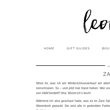
HOME
GIFT GUIDES
BOU
J
Z
Wisst ihr, was ich am Winterschlussverkauf am alle
reinschneien. So – und jetzt mal Hand heben: Wer v
von
H&M
bestellt? Aha. Wusst ich’s doch!
Während ich also geschaut habe, was es im
Zara
Sal
Warenkorb gepackt. Sie sind alle in gedeckten Farbe