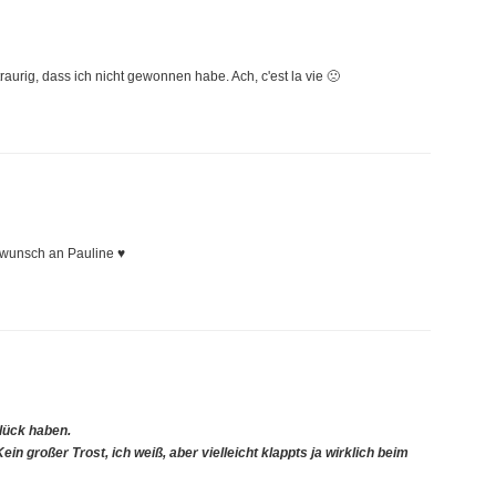
traurig, dass ich nicht gewonnen habe. Ach, c'est la vie 🙁
kwunsch an Pauline ♥
Glück haben.
in großer Trost, ich weiß, aber vielleicht klappts ja wirklich beim