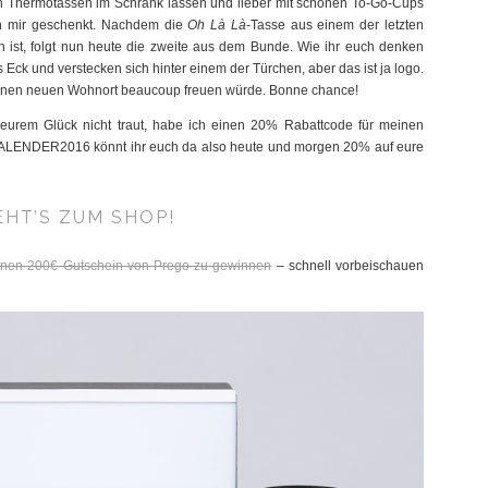
hen Thermotassen im Schrank lassen und lieber mit schönen To-Go-Cups
on mir geschenkt. Nachdem die
Oh Là Là
-Tasse aus einem der letzten
 ist, folgt nun heute die zweite aus dem Bunde. Wie ihr euch denken
ck und verstecken sich hinter einem der Türchen, aber das ist ja logo.
einen neuen Wohnort beaucoup freuen würde. Bonne chance!
 eurem Glück nicht traut, habe ich einen 20% Rabattcode für meinen
LENDER2016 könnt ihr euch da also heute und morgen 20% auf eure
EHT’S ZUM SHOP!
 einen 200€ Gutschein von Prego zu gewinnen
– schnell vorbeischauen