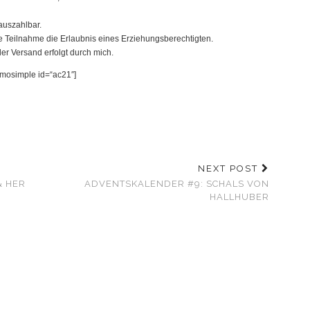
auszahlbar.
 die Teilnahme die Erlaubnis eines Erziehungsberechtigten.
er Versand erfolgt durch mich.
omosimple id=“ac21″]
NEXT POST
& HER
ADVENTSKALENDER #9: SCHALS VON
HALLHUBER