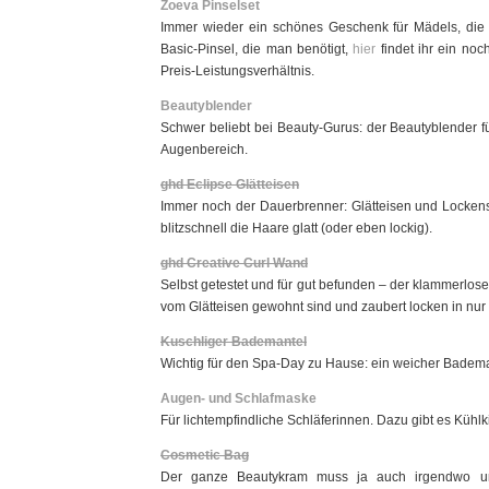
Zoeva Pinselset
Immer wieder ein schönes Geschenk für Mädels, die M
Basic-Pinsel, die man benötigt,
hier
findet ihr ein no
Preis-Leistungsverhältnis.
Beautyblender
Schwer beliebt bei Beauty-Gurus: der Beautyblender 
Augenbereich.
ghd Eclipse Glätteisen
Immer noch der Dauerbrenner: Glätteisen und Locken
blitzschnell die Haare glatt (oder eben lockig).
ghd Creative Curl Wand
Selbst getestet und für gut befunden – der klammerlose
vom Glätteisen gewohnt sind und zaubert locken in nu
Kuschliger Bademantel
Wichtig für den Spa-Day zu Hause: ein weicher Badema
Augen- und Schlafmaske
Für lichtempfindliche Schläferinnen. Dazu gibt es Kü
Cosmetic Bag
Der ganze Beautykram muss ja auch irgendwo un