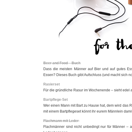
Beer and Food – Buch
Dass die meisten Männer auf Bier und auf gutes Ess
Essen? Dieses Buch gibt Aufschluss (und macht sich n
Rasierset
Für die gründliche Rasur im Wochenende – sieht edel au
Bartpflege-Set
Wer einen Mann mit Bart zu Hause hat, dem wird das Ra
mit einem Bartpflegeset könnt ihr eurem Männlein damit
Flachmann mit Leder
Flachmänner sind nicht unbedingt nur für Männer – ab