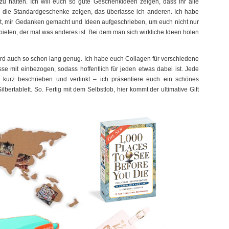
u halten. Ich will euch so gute Geschenkideen zeigen, dass ihr alle
ch die Standardgeschenke zeigen, das überlasse ich anderen. Ich habe
tet, mir Gedanken gemacht und Ideen aufgeschrieben, um euch nicht nur
ieten, der mal was anderes ist. Bei dem man sich wirkliche Ideen holen
wird auch so schon lang genug. Ich habe euch Collagen für verschiedene
e mit einbezogen, sodass hoffentlich für jeden etwas dabei ist. Jede
 kurz beschrieben und verlinkt – ich präsentiere euch ein schönes
bertablett. So. Fertig mit dem Selbstlob, hier kommt der ultimative Gift