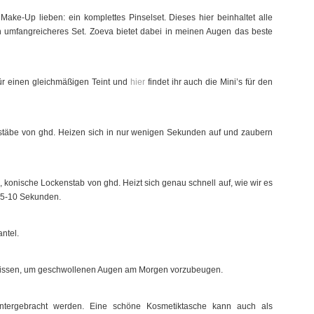
ake-Up lieben: ein komplettes Pinselset. Dieses hier beinhaltet alle
ch umfangreicheres Set. Zoeva bietet dabei in meinen Augen das beste
für einen gleichmäßigen Teint und
hier
findet ihr auch die Mini’s für den
stäbe von ghd. Heizen sich in nur wenigen Sekunden auf und zaubern
, konische Lockenstab von ghd. Heizt sich genau schnell auf, wie wir es
r 5-10 Sekunden.
ntel.
hlkissen, um geschwollenen Augen am Morgen vorzubeugen.
tergebracht werden. Eine schöne Kosmetiktasche kann auch als