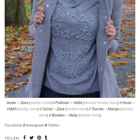
Jacke – Zara (
similar here
) // Pullover – H&M (
several similar here
) // Hose –
H&M (
similar here
) // Schal – Zara (
similar here
) // Tasche – Mango (
similar
here
) // Booties – Nelly (
similar here
)
Facebook
//
Instagram
//
Twitter
TEILEN: