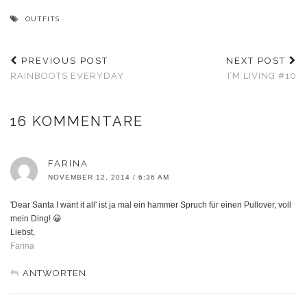
OUTFITS
PREVIOUS POST
NEXT POST
RAINBOOTS EVERYDAY
I’M LIVING #10
16 KOMMENTARE
FARINA
NOVEMBER 12, 2014 / 6:36 AM
'Dear Santa I want it all' ist ja mal ein hammer Spruch für einen Pullover, voll
mein Ding! 😀
Liebst,
Farina
ANTWORTEN