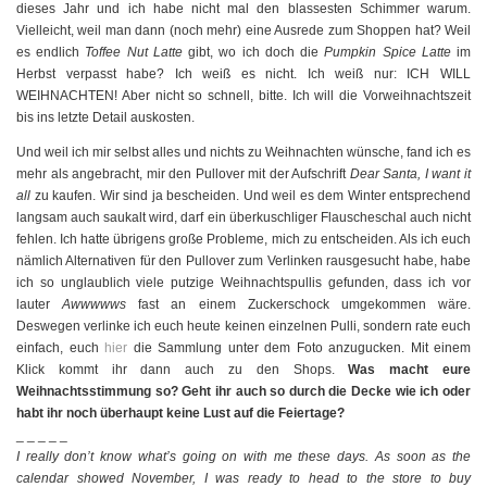
dieses Jahr und ich habe nicht mal den blassesten Schimmer warum.
Vielleicht, weil man dann (noch mehr) eine Ausrede zum Shoppen hat? Weil
es endlich
Toffee Nut Latte
gibt, wo ich doch die
Pumpkin Spice Latte
im
Herbst verpasst habe? Ich weiß es nicht. Ich weiß nur: ICH WILL
WEIHNACHTEN! Aber nicht so schnell, bitte. Ich will die Vorweihnachtszeit
bis ins letzte Detail auskosten.
Und weil ich mir selbst alles und nichts zu Weihnachten wünsche, fand ich es
mehr als angebracht, mir den Pullover mit der Aufschrift
Dear Santa, I want it
all
zu kaufen. Wir sind ja bescheiden. Und weil es dem Winter entsprechend
langsam auch saukalt wird, darf ein überkuschliger Flauscheschal auch nicht
fehlen. Ich hatte übrigens große Probleme, mich zu entscheiden. Als ich euch
nämlich Alternativen für den Pullover zum Verlinken rausgesucht habe, habe
ich so unglaublich viele putzige Weihnachtspullis gefunden, dass ich vor
lauter
Awwwwws
fast an einem Zuckerschock umgekommen wäre.
Deswegen verlinke ich euch heute keinen einzelnen Pulli, sondern rate euch
einfach, euch
hier
die Sammlung unter dem Foto anzugucken. Mit einem
Klick kommt ihr dann auch zu den Shops.
Was macht eure
Weihnachtsstimmung so? Geht ihr auch so durch die Decke wie ich oder
habt ihr noch überhaupt keine Lust auf die Feiertage?
_ _ _ _ _
I really don’t know what’s going on with me these days. As soon as the
calendar showed November, I was ready to head to the store to buy