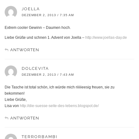
JOELLA
DEZEMBER 2, 2013 / 7:35 AM
Extrem cooler Gewinn – Daumen hoch.
Liebe Grüße und schnen 1. Advent von Joella –
http://www.joellas-day.de
ANTWORTEN
DOLCEVITA
DEZEMBER 2, 2013 / 7:43 AM
Die Tasche ist total schön, ich würde mich riiiiieesig freuen, sie zu
bekommen!
Liebe Grüße,
Lisa von
http://die-suesse-seite-des-lebens.blogspot.de/
ANTWORTEN
TERRORBAMBI