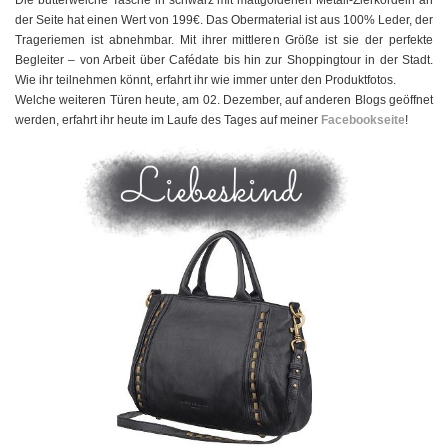
Die butterweiche Tasche in schwarz mit mattgoldenen Metall-Zierkordeln an
der Seite hat einen Wert von 199€. Das Obermaterial ist aus 100% Leder, der
Trageriemen ist abnehmbar. Mit ihrer mittleren Größe ist sie der perfekte
Begleiter – von Arbeit über Cafédate bis hin zur Shoppingtour in der Stadt.
Wie ihr teilnehmen könnt, erfahrt ihr wie immer unter den Produktfotos.
Welche weiteren Türen heute, am 02. Dezember, auf anderen Blogs geöffnet
werden, erfahrt ihr heute im Laufe des Tages auf meiner
Facebookseite
!