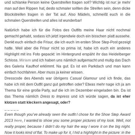
und schlanke Person keine Querstreifen tragen soll? Wichtig ist nur: je mehr
man auf den Rippen hat, desto schmaler sollten die Streifen sein, denn dicke
Blockstreifen tragen in der Tat auf. Also Mädels, schmeißt euch in die
schmalen Querstreifen und alles ist wunderbar!
Natürlich habe ich für die Fotos des Outfits meine Haar nicht nochmal
gemacht gehabt, sodass ich jetzt irgendwie doch ein bisschen platt aussehe.
Denkt euch einfach die Frisur, die ich euch im ersten Shoe Step-Post gezeigt
hatte. Weil aber die Frisur nicht so prima ist, habe ich euch ein anderes
Highlight mit ins Foto gepackt: im Hintergrund erspäht ihr das Heidelberger
Schloss.
Miriam
und ich haben uns nämlich aufgemacht und mutig das Dach
des Galeria Kaufhof erklimmt. Na gut. Es ist ein Parkdach und man kann
einfach hochfahren. Aber muss ja keiner wissen.
Dresscode des Abends war übrigens
Casual Glamour
und ich finde, das
habe ich mit dem Outfit ganz gut getroffen oder? Etwas mehr nage ich ja am
Thema für eine große Party, auf die ich im Dezember eingeladen bin. Da ist
das Thema nämlich
Dress to Impress
und ich würde sagen,
da ist eher
klotzen statt kleckern angesagt, oder?
_ _ _ _ _
Even though you’ve already seen the outfit I chose for the Shoe Step Award
2013
here
, I wanted to show you some proper pictures of my look. Well, not
really proper, because I didn’t do my hair the way I wore it on the big night.
Now it looks kind of flat. To make up for it, I hid a highlight in the picture: in the