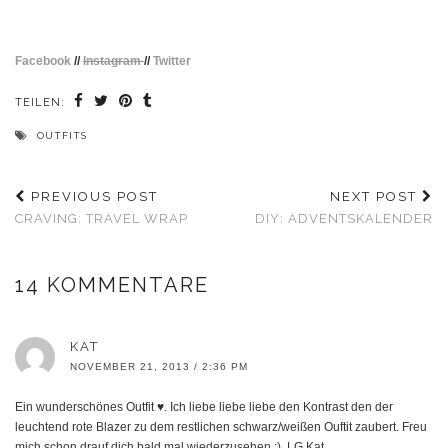
Facebook
//
Instagram
//
Twitter
TEILEN:
OUTFITS
PREVIOUS POST
NEXT POST
CRAVING: TRAVEL WRAP
DIY: ADVENTSKALENDER
14 KOMMENTARE
KAT
NOVEMBER 21, 2013 / 2:36 PM
Ein wunderschönes Outfit ♥. Ich liebe liebe liebe den Kontrast den der
leuchtend rote Blazer zu dem restlichen schwarz/weißen Ouftit zaubert. Freu
mich schon drauf dich bald mal wiederzusehen :). LG Kat