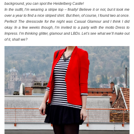
background, you can spot the Heidelberg Castle!
In the outfit, I’m wearing a stripe top – finally! Believe it or not, but it took me
over a year to find a nice striped shirt. But then, of course, I found two at once.
Perfect! The dresscode for the night was Casual Glamour and I think I did
okay. In a few weeks though, I’m invited to a party with the motto Dress to
Impress. I’m thinking glitter, glamour and LBDs. Let’s see what we’ll make out
of it, shall we?