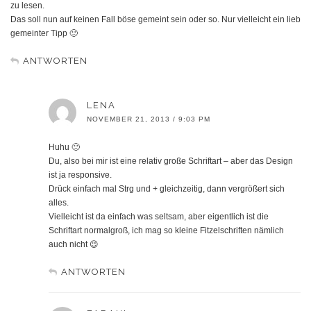
zu lesen.
Das soll nun auf keinen Fall böse gemeint sein oder so. Nur vielleicht ein lieb
gemeinter Tipp 🙂
ANTWORTEN
LENA
NOVEMBER 21, 2013 / 9:03 PM
Huhu 🙂
Du, also bei mir ist eine relativ große Schriftart – aber das Design
ist ja responsive.
Drück einfach mal Strg und + gleichzeitig, dann vergrößert sich
alles.
Vielleicht ist da einfach was seltsam, aber eigentlich ist die
Schriftart normalgroß, ich mag so kleine Fitzelschriften nämlich
auch nicht 😉
ANTWORTEN