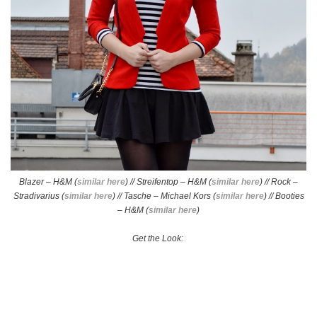
Blazer – H&M (
similar here
) // Streifentop – H&M (
similar here
) // Rock –
Stradivarius (
similar here
) // Tasche – Michael Kors (
similar here
) // Booties
– H&M (
similar here
)
Get the Look: