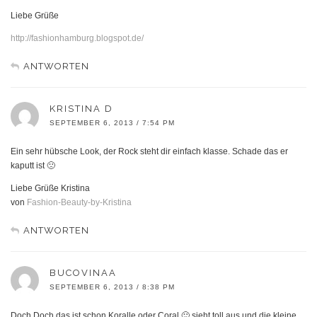
Liebe Grüße
http://fashionhamburg.blogspot.de/
ANTWORTEN
KRISTINA D
SEPTEMBER 6, 2013 / 7:54 PM
Ein sehr hübsche Look, der Rock steht dir einfach klasse. Schade das er
kaputt ist 🙁
Liebe Grüße Kristina
von
Fashion-Beauty-by-Kristina
ANTWORTEN
BUCOVINAA
SEPTEMBER 6, 2013 / 8:38 PM
Doch Doch das ist schon Koralle oder Coral 🙂 sieht toll aus und die kleine