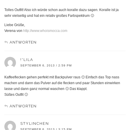
Tolles Outfit! Also ich würde schon auch koralle dazu sagen. Koralle ist ja
sehr vielseitig und hat ein relativ großes Farbspektrum 🙂
Liebe Grüße,
Verena von
http://www.whoismocca.com
ANTWORTEN
!*LILA
SEPTEMBER 6, 2013 / 2:59 PM
Kaffeeflecken gehen perfekt mit Backpulver raus 🙂 Einfach das Top nass
machen und dann das Pulver auf die flecken und paar Stunden einwirken
lasse und dann ganz normal waschen 🙂 Das klappt.
Süßes Outfit 🙂
ANTWORTEN
STYLINCHEN
SEPTEMBER 6, 2013 / 3:15 PM