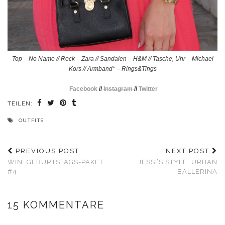
Top – No Name // Rock – Zara // Sandalen – H&M // Tasche, Uhr – Michael
Kors // Armband* – Rings&Tings
Facebook
//
Instagram
//
Twitter
TEILEN:
OUTFITS
PREVIOUS POST
NEXT POST
WIN: GEBURTSTAGS-PAKET
JESSI’S STYLE: URBAN
#4
BALLERINA
15 KOMMENTARE