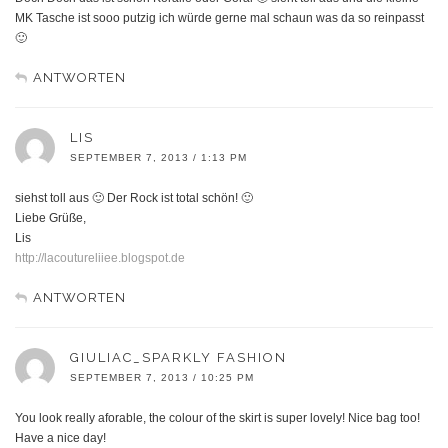
MK Tasche ist sooo putzig ich würde gerne mal schaun was da so reinpasst
🙂
ANTWORTEN
LIS
SEPTEMBER 7, 2013 / 1:13 PM
siehst toll aus 🙂 Der Rock ist total schön! 🙂
Liebe Grüße,
Lis
http://lacoutureliiee.blogspot.de
ANTWORTEN
GIULIAC_SPARKLY FASHION
SEPTEMBER 7, 2013 / 10:25 PM
You look really aforable, the colour of the skirt is super lovely! Nice bag too!
Have a nice day!