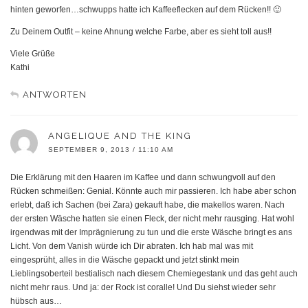
hinten geworfen…schwupps hatte ich Kaffeeflecken auf dem Rücken!! 🙂
Zu Deinem Outfit – keine Ahnung welche Farbe, aber es sieht toll aus!!
Viele Grüße
Kathi
ANTWORTEN
ANGELIQUE AND THE KING
SEPTEMBER 9, 2013 / 11:10 AM
Die Erklärung mit den Haaren im Kaffee und dann schwungvoll auf den
Rücken schmeißen: Genial. Könnte auch mir passieren. Ich habe aber schon
erlebt, daß ich Sachen (bei Zara) gekauft habe, die makellos waren. Nach
der ersten Wäsche hatten sie einen Fleck, der nicht mehr rausging. Hat wohl
irgendwas mit der Imprägnierung zu tun und die erste Wäsche bringt es ans
Licht. Von dem Vanish würde ich Dir abraten. Ich hab mal was mit
eingesprüht, alles in die Wäsche gepackt und jetzt stinkt mein
Lieblingsoberteil bestialisch nach diesem Chemiegestank und das geht auch
nicht mehr raus. Und ja: der Rock ist coralle! Und Du siehst wieder sehr
hübsch aus…