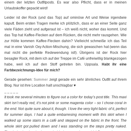
einem der letzten Outfitposts. Es war also Pflicht, dass er in meinen
Urlaubskoffer gepackt wird!
Leider ist der Rock (und das Top) auf ominöse Art und Weise irgendwie
kaputt. Beim ersten Tragen merke ich plötzlich, dass er an einer Seite ganz
viele Fäden zieht und aufgeraut ist – ich weiß nicht, woher das kommt. Und
das Top hat Kaffee-Flecken auf dem Rücken, die nicht mehr rausgehen. Wie
zur Hölle kommen Kaffee-Flecken dahin? Vielleicht schmeiße ich das Teil
mal in eine Vanish Oxy Action-Mischung, die sich gewaschen hat (wenn das
mal nicht die perfekte Redewendung ist!). Übrigens ist der Rock hier
besagter Rock, mit dem ich auf der Treppe im Café unfreiwillig blankgezogen
habe, weil ich auf den Stoff getreten bin. Uppsala.
Habt ihr eine
Farbbezeichnungs-Idee für mich?
Gerade gesehen:
Summer
zeigt gerade ein sehr ähnliches Outfit auf ihrem
Blog. Nur ist ihre Location halt unschlagbar ♥
_ _ _ _ _
It took me several minutes to figure out a color for today’s post title. This maxi
skirt isn’t really red, it’s not pink or some magenta color – so I chose coral in
the end. Not quite sure about it, though. I love the very light fabric of it, perfect
for summer days. I had a quite embarresing moment with this skirt when I
walked up some stairs in a café and stepped on the fabric in the front. The
whole skirt got pulled down and I was standing on the steps pretty naked.