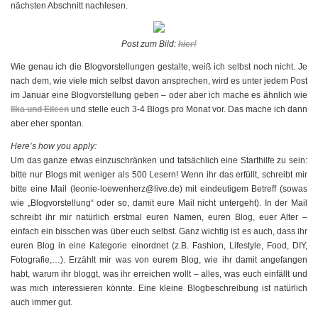
nächsten Abschnitt nachlesen.
Post zum Bild:
hier!
Wie genau ich die Blogvorstellungen gestalte, weiß ich selbst noch nicht. Je
nach dem, wie viele mich selbst davon ansprechen, wird es unter jedem Post
im Januar eine Blogvorstellung geben – oder aber ich mache es ähnlich wie
Ilka und Eileen
und stelle euch 3-4 Blogs pro Monat vor. Das mache ich dann
aber eher spontan.
Here’s how you apply:
Um das ganze etwas einzuschränken und tatsächlich eine Starthilfe zu sein:
bitte nur Blogs mit weniger als 500 Lesern! Wenn ihr das erfüllt, schreibt mir
bitte eine Mail (leonie-loewenherz@live.de) mit eindeutigem Betreff (sowas
wie „Blogvorstellung“ oder so, damit eure Mail nicht untergeht). In der Mail
schreibt ihr mir natürlich erstmal euren Namen, euren Blog, euer Alter –
einfach ein bisschen was über euch selbst. Ganz wichtig ist es auch, dass ihr
euren Blog in eine Kategorie einordnet (z.B. Fashion, Lifestyle, Food, DIY,
Fotografie,…). Erzählt mir was von eurem Blog, wie ihr damit angefangen
habt, warum ihr bloggt, was ihr erreichen wollt – alles, was euch einfällt und
was mich interessieren könnte. Eine kleine Blogbeschreibung ist natürlich
auch immer gut.