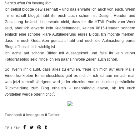
Here’s what I’m looking for:
Ich selbst blogge gewissenhaft – und das erwarte ich auch von euch. Wenn
ihr ernsthaft bloggt, habt ihr euch auch schon mit Design, Header und
Gestaltung befasst. Ich erwarte nicht, dass ihr die HTML-Profis vom Werk
seid, aber ich erwarte kein Kuddelmuddel, keinen 0815-Header, sondern
einfach eine schöne, klare Aufgliederung eures Blogs. Ich möchte merken,
dass ihr euch Gedanken gemacht habt und euch die Aufmachung eures
Blogs offensichtlich wichtig ist.
Ich achte auf schöne Bilder mit Aussagekraft und falls ihr kein reiner
Fotografieblog seid, finde ich ein paar sinnvolle Zeilen auch schön.
So. Wenn ihr glaubt, dass alles zu erfüllen, freue ich mich auf eure Mails!
Einen konkreten Einsendeschluss gibt es nicht – ich schaue einfach mal,
was jetzt kommt! Übrigens wird jeder einzelne von euch eine persönliche
Rückmeldung zum Blog erhalten – unabhängig davon, ob ich euch
vorstellen werde oder nicht 🙂
Facebook
//
Instagram
//
Twitter
TEILEN: