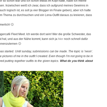
r so schön war und ich schon etwas im Kopf hatte, habe ich meine
ssen. Inzwischen weiß ich zwar, dass ich aufgrund meines Gewinns in
h logisch ist, es soll ja vier Blogger im Finale geben), aber ich hatte
em Thema zu durchsuchen und ein Lena-Outfit daraus zu kreieren, dass
merlich! 🙂
gercafé Fleet Meet. Ich werde dort sein! Wer die große Schwester, das
t hat, und aus der Nähe kommt, kann sich ja
hier
noch schnell dafür
nnenzulernen 🙂
has started. Until sunday, submissions can be made. The topic is ’neon‘.
ictures of me in the outfit I created. Even though I’m not going to be in
yed putting together outfits to the given topics.
What do you think about