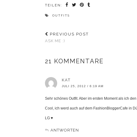
TEILEN:
OUTFITS
PREVIOUS POST
ASK ME :)
21 KOMMENTARE
KAT
JULI 25, 2012 / 6:19 AM
Sehr schönes Outfit. Aber im ersten Moment als ich den 
Cool, ich werd auch auf dem FashionBloggerCafe in Düsse
LG ♥
ANTWORTEN