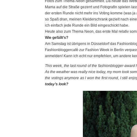
Fotos zum Thema
Neon
gesammelt. Da heute das Wette
Mama auf die Straße gezerrt und Fotografin spielen la
der ersten Runde nicht mehr ins Voting komme (was ja auc
so Spaß dran, meinen Kleiderschrank gezielt nach ein
ich einfach jede Runde ein Bild eingeschickt habe.
Heute also zum Thema Neon, das erste Mal relativ som
Wie gefällt’s?
Am Samstag ist übrigens in Düsseldorf das Fashionblog
Fashionbloggercafé zur Fashion Week in Berlin verpass
anmelden! Kann ich echt nur empfehlen, um andere ke
This week, the last round of the fashionblogger-award 
As the weather was really nice today, my mom took some p
the votings anymore as I won the first round, I still enjo
today’s look?