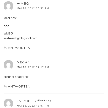
WMBG
MAI 18, 2012 / 6:52 PM
toller post!
XXX,
WMBG
wiebkembg.blogspot.com
ANTWORTEN
MEGAN
MAI 18, 2012 / 7:17 PM
schöner header :))!
ANTWORTEN
JASMIN-->ᶜᴿᴬᴬᴬᶻʸ<--
MAI 18, 2012 / 7:57 PM