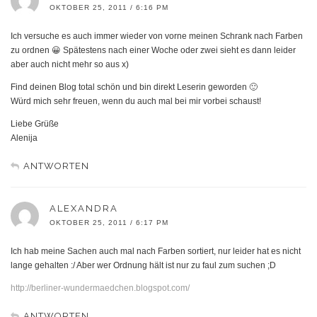
OKTOBER 25, 2011 / 6:16 PM
Ich versuche es auch immer wieder von vorne meinen Schrank nach Farben
zu ordnen 😀 Spätestens nach einer Woche oder zwei sieht es dann leider
aber auch nicht mehr so aus x)
Find deinen Blog total schön und bin direkt Leserin geworden 🙂
Würd mich sehr freuen, wenn du auch mal bei mir vorbei schaust!
Liebe Grüße
Alenija
ANTWORTEN
ALEXANDRA
OKTOBER 25, 2011 / 6:17 PM
Ich hab meine Sachen auch mal nach Farben sortiert, nur leider hat es nicht
lange gehalten :/ Aber wer Ordnung hält ist nur zu faul zum suchen ;D
http://berliner-wundermaedchen.blogspot.com/
ANTWORTEN