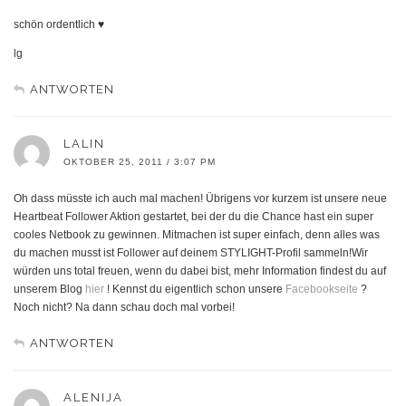
schön ordentlich ♥
lg
ANTWORTEN
LALIN
OKTOBER 25, 2011 / 3:07 PM
Oh dass müsste ich auch mal machen! Übrigens vor kurzem ist unsere neue
Heartbeat Follower Aktion gestartet, bei der du die Chance hast ein super
cooles Netbook zu gewinnen. Mitmachen ist super einfach, denn alles was
du machen musst ist Follower auf deinem STYLIGHT-Profil sammeln!Wir
würden uns total freuen, wenn du dabei bist, mehr Information findest du auf
unserem Blog
hier
! Kennst du eigentlich schon unsere
Facebookseite
?
Noch nicht? Na dann schau doch mal vorbei!
ANTWORTEN
ALENIJA